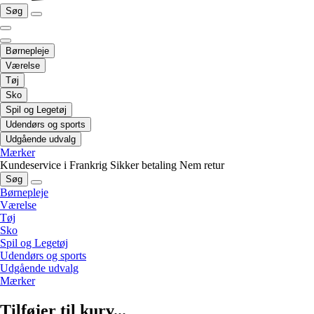
Søg
Børnepleje
Værelse
Tøj
Sko
Spil og Legetøj
Udendørs og sports
Udgående udvalg
Mærker
Kundeservice i Frankrig
Sikker betaling
Nem retur
Søg
Børnepleje
Værelse
Tøj
Sko
Spil og Legetøj
Udendørs og sports
Udgående udvalg
Mærker
Tilføjer til kurv...