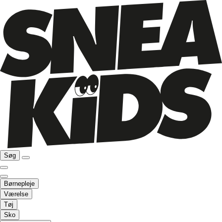
Søg
Børnepleje
Værelse
Tøj
Sko