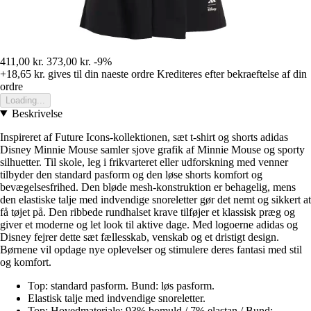
411,00 kr.
373,00 kr.
-9%
+18,65 kr.
gives til din naeste ordre
Krediteres efter bekraeftelse af din
ordre
Loading...
Beskrivelse
Inspireret af Future Icons-kollektionen, sæt t-shirt og shorts adidas
Disney Minnie Mouse samler sjove grafik af Minnie Mouse og sporty
silhuetter. Til skole, leg i frikvarteret eller udforskning med venner
tilbyder den standard pasform og den løse shorts komfort og
bevægelsesfrihed. Den bløde mesh-konstruktion er behagelig, mens
den elastiske talje med indvendige snoreletter gør det nemt og sikkert at
få tøjet på. Den ribbede rundhalset krave tilføjer et klassisk præg og
giver et moderne og let look til aktive dage. Med logoerne adidas og
Disney fejrer dette sæt fællesskab, venskab og et dristigt design.
Børnene vil opdage nye oplevelser og stimulere deres fantasi med stil
og komfort.
Top: standard pasform. Bund: løs pasform.
Elastisk talje med indvendige snoreletter.
Top: Hovedmateriale: 93% bomuld / 7% elastan / Bund: