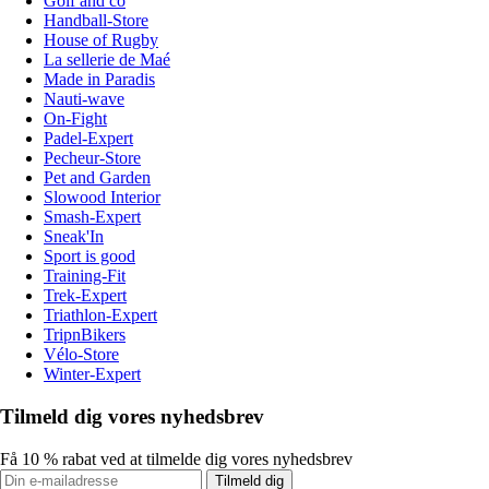
Golf and co
Handball-Store
House of Rugby
La sellerie de Maé
Made in Paradis
Nauti-wave
On-Fight
Padel-Expert
Pecheur-Store
Pet and Garden
Slowood Interior
Smash-Expert
Sneak'In
Sport is good
Training-Fit
Trek-Expert
Triathlon-Expert
TripnBikers
Vélo-Store
Winter-Expert
Tilmeld dig vores nyhedsbrev
Få 10 % rabat ved at tilmelde dig vores nyhedsbrev
Tilmeld dig