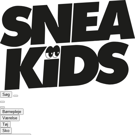
Søg
Børnepleje
Værelse
Tøj
Sko