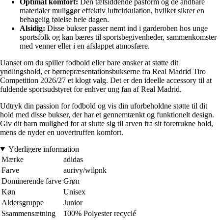
Optimal komfort:
Den tætsiddende pasform og de åndbare
materialer muliggør effektiv luftcirkulation, hvilket sikrer en
behagelig følelse hele dagen.
Alsidig:
Disse bukser passer nemt ind i garderoben hos unge
sportsfolk og kan bæres til sportsbegivenheder, sammenkomster
med venner eller i en afslappet atmosfære.
Uanset om du spiller fodbold eller bare ønsker at støtte dit
yndlingshold, er børnepræsentationsbukserne fra Real Madrid Tiro
Competition 2026/27 et klogt valg. Det er den ideelle accessory til at
fuldende sportsudstyret for enhver ung fan af Real Madrid.
Udtryk din passion for fodbold og vis din uforbeholdne støtte til dit
hold med disse bukser, der har et gennemtænkt og funktionelt design.
Giv dit barn mulighed for at slutte sig til arven fra sit foretrukne hold,
mens de nyder en uovertruffen komfort.
Yderligere information
Mærke
adidas
Farve
aurivy/wilpnk
Dominerende farve
Grøn
Køn
Unisex
Aldersgruppe
Junior
Ssammensætning
100% Polyester recyclé