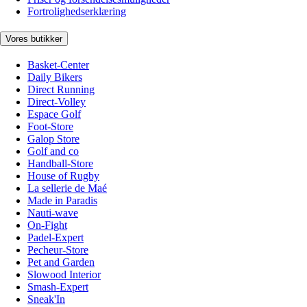
Fortrolighedserklæring
Vores butikker
Basket-Center
Daily Bikers
Direct Running
Direct-Volley
Espace Golf
Foot-Store
Galop Store
Golf and co
Handball-Store
House of Rugby
La sellerie de Maé
Made in Paradis
Nauti-wave
On-Fight
Padel-Expert
Pecheur-Store
Pet and Garden
Slowood Interior
Smash-Expert
Sneak'In