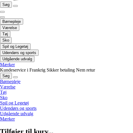
Søg
Børnepleje
Værelse
Tøj
Sko
Spil og Legetøj
Udendørs og sports
Udgående udvalg
Mærker
Kundeservice i Frankrig
Sikker betaling
Nem retur
Søg
Børnepleje
Værelse
Tøj
Sko
Spil og Legetøj
Udendørs og sports
Udgående udvalg
Mærker
Tilføjer til kurv...