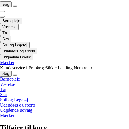
Søg
Børnepleje
Værelse
Tøj
Sko
Spil og Legetøj
Udendørs og sports
Udgående udvalg
Mærker
Kundeservice i Frankrig
Sikker betaling
Nem retur
Søg
Børnepleje
Værelse
Tøj
Sko
Spil og Legetøj
Udendørs og sports
Udgående udvalg
Mærker
Tilføjer til kurv...