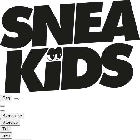
Søg
Børnepleje
Værelse
Tøj
Sko