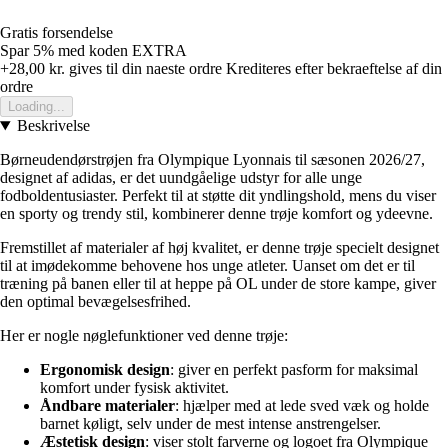
Gratis forsendelse
Spar 5%
med koden
EXTRA
+28,00 kr.
gives til din naeste ordre
Krediteres efter bekraeftelse af din
ordre
Loading...
Beskrivelse
Børneudendørstrøjen fra Olympique Lyonnais til sæsonen 2026/27,
designet af adidas, er det uundgåelige udstyr for alle unge
fodboldentusiaster. Perfekt til at støtte dit yndlingshold, mens du viser
en sporty og trendy stil, kombinerer denne trøje komfort og ydeevne.
Fremstillet af materialer af høj kvalitet, er denne trøje specielt designet
til at imødekomme behovene hos unge atleter. Uanset om det er til
træning på banen eller til at heppe på OL under de store kampe, giver
den optimal bevægelsesfrihed.
Her er nogle nøglefunktioner ved denne trøje:
Ergonomisk design
: giver en perfekt pasform for maksimal
komfort under fysisk aktivitet.
Åndbare materialer
: hjælper med at lede sved væk og holde
barnet køligt, selv under de mest intense anstrengelser.
Æstetisk design
: viser stolt farverne og logoet fra Olympique