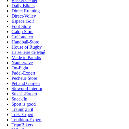
Basket-Center
Daily Bikers
Direct Running
Direct-Volley
Espace Golf
Foot-Store
Galop Store
Golf and co
Handball-Store
House of Rugby
La sellerie de Maé
Made in Paradis
Nauti-wave
On-Fight
Padel-Expert
Pecheur-Store
Pet and Garden
Slowood Interior
Smash-Expert
Sneak'In
Sport is good
Training-Fit
Trek-Expert
Triathlon-Expert
TripnBikers