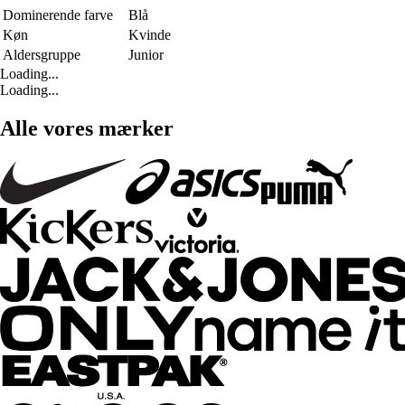
Dominerende farve
Blå
Køn
Kvinde
Aldersgruppe
Junior
Loading...
Loading...
Alle vores mærker