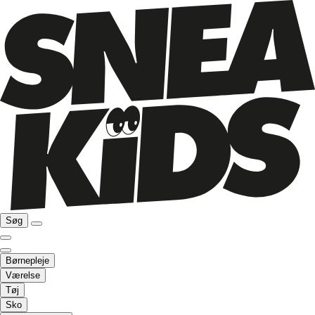
Søg
Børnepleje
Værelse
Tøj
Sko