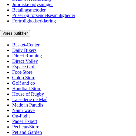
Juridiske oplysninger
Betalingsmetoder
Priser og forsendelsesmuligheder
Fortrolighedserklæring
Vores butikker
Basket-Center
Daily Bikers
Direct Running
Direct-Volley
Espace Golf
Foot-Store
Galop Store
Golf and co
Handball-Store
House of Rugby
La sellerie de Maé
Made in Paradis
Nauti-wave
On-Fight
Padel-Expert
Pecheur-Store
Pet and Garden