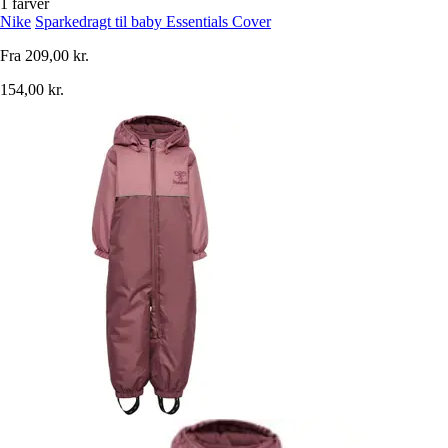
1 farver
Nike
Sparkedragt til baby Essentials Cover
Fra
209,00 kr.
154,00 kr.