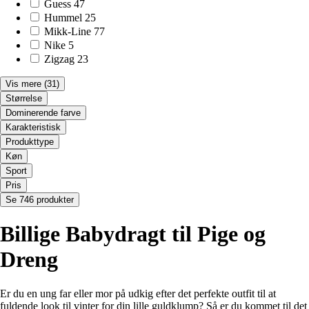
Guess
47
Hummel
25
Mikk-Line
77
Nike
5
Zigzag
23
Vis mere
(31)
Størrelse
Dominerende farve
Karakteristisk
Produkttype
Køn
Sport
Pris
Se 746 produkter
Billige Babydragt til Pige og
Dreng
Er du en ung far eller mor på udkig efter det perfekte outfit til at
fuldende look til vinter for din lille guldklump? Så er du kommet til det