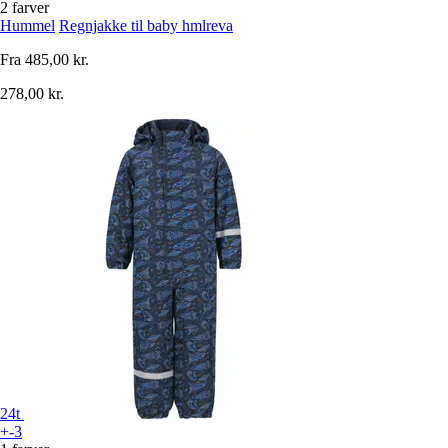
2 farver
Hummel
Regnjakke til baby hmlreva
Fra
485,00 kr.
278,00 kr.
24t
+-3