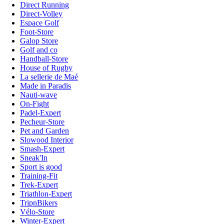
Direct Running
Direct-Volley
Espace Golf
Foot-Store
Galop Store
Golf and co
Handball-Store
House of Rugby
La sellerie de Maé
Made in Paradis
Nauti-wave
On-Fight
Padel-Expert
Pecheur-Store
Pet and Garden
Slowood Interior
Smash-Expert
Sneak'In
Sport is good
Training-Fit
Trek-Expert
Triathlon-Expert
TripnBikers
Vélo-Store
Winter-Expert