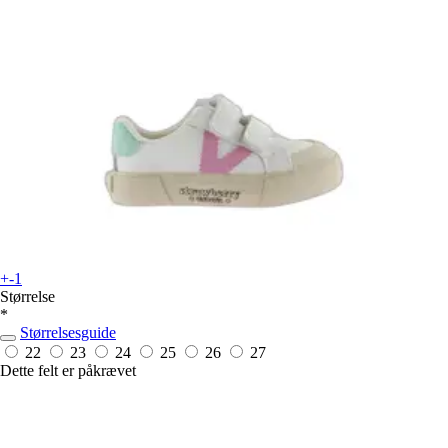
+-1
Størrelse
*
Størrelsesguide
22
23
24
25
26
27
Dette felt er påkrævet