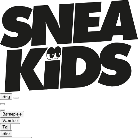
Søg
Børnepleje
Værelse
Tøj
Sko