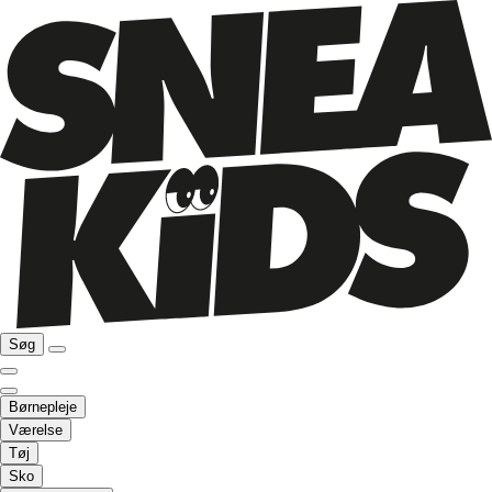
Søg
Børnepleje
Værelse
Tøj
Sko