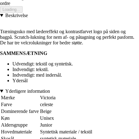
ordre
Loading...
Beskrivelse
Træningssko med lædereffekt og kontrastfarvet logo på siden og
bagpå. Scratch-lukning for nem af- og påtagning og perfekt pasform.
De har tre velcrolukninger for bedre støtte.
SAMMENSÆTNING
Udvendigt: tekstil og syntetisk.
Indvendigt: tekstil.
Indvendigt: med indersål.
Ydersål
Yderligere information
Mærke
Victoria
Farve
celeste
Dominerende farve
Beige
Køn
Unisex
Aldersgruppe
Junior
Hovedmateriale
Syntetisk materiale / tekstil
Skosål
syntetisk materiale