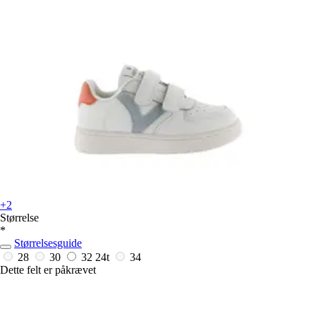
+2
Størrelse
*
Størrelsesguide
28
30
32
24t
34
Dette felt er påkrævet