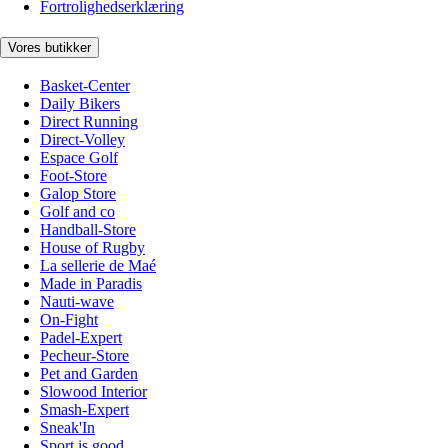
Fortrolighedserklæring
Vores butikker
Basket-Center
Daily Bikers
Direct Running
Direct-Volley
Espace Golf
Foot-Store
Galop Store
Golf and co
Handball-Store
House of Rugby
La sellerie de Maé
Made in Paradis
Nauti-wave
On-Fight
Padel-Expert
Pecheur-Store
Pet and Garden
Slowood Interior
Smash-Expert
Sneak'In
Sport is good