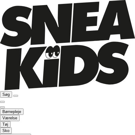
Søg
Børnepleje
Værelse
Tøj
Sko