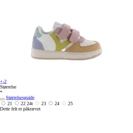
+-2
Størrelse
*
Størrelsesguide
21
22
24t
23
24
25
Dette felt er påkrævet