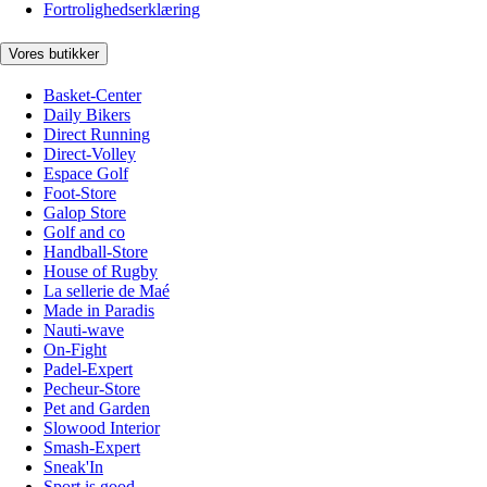
Fortrolighedserklæring
Vores butikker
Basket-Center
Daily Bikers
Direct Running
Direct-Volley
Espace Golf
Foot-Store
Galop Store
Golf and co
Handball-Store
House of Rugby
La sellerie de Maé
Made in Paradis
Nauti-wave
On-Fight
Padel-Expert
Pecheur-Store
Pet and Garden
Slowood Interior
Smash-Expert
Sneak'In
Sport is good