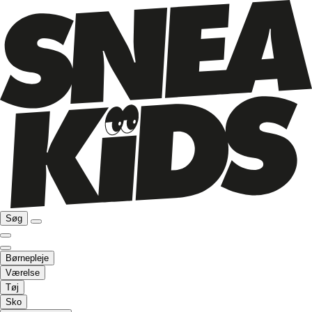
Søg
Børnepleje
Værelse
Tøj
Sko