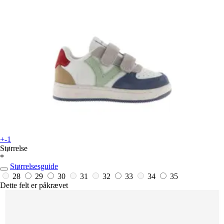
+-1
Størrelse
*
Størrelsesguide
28
29
30
31
32
33
34
35
Dette felt er påkrævet