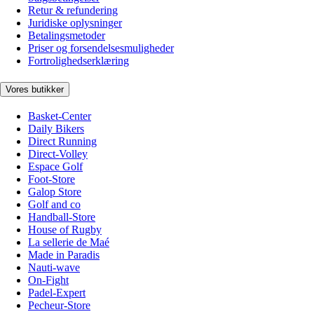
Retur & refundering
Juridiske oplysninger
Betalingsmetoder
Priser og forsendelsesmuligheder
Fortrolighedserklæring
Vores butikker
Basket-Center
Daily Bikers
Direct Running
Direct-Volley
Espace Golf
Foot-Store
Galop Store
Golf and co
Handball-Store
House of Rugby
La sellerie de Maé
Made in Paradis
Nauti-wave
On-Fight
Padel-Expert
Pecheur-Store