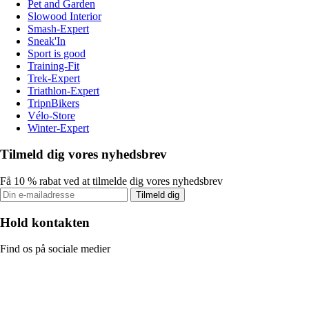
Pet and Garden
Slowood Interior
Smash-Expert
Sneak'In
Sport is good
Training-Fit
Trek-Expert
Triathlon-Expert
TripnBikers
Vélo-Store
Winter-Expert
Tilmeld dig vores nyhedsbrev
Få 10 % rabat ved at tilmelde dig vores nyhedsbrev
Tilmeld dig
Hold kontakten
Find os på sociale medier