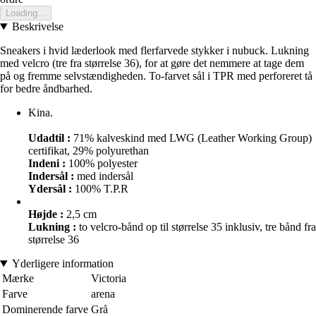
Loading...
Beskrivelse
Sneakers i hvid læderlook med flerfarvede stykker i nubuck. Lukning
med velcro (tre fra størrelse 36), for at gøre det nemmere at tage dem
på og fremme selvstændigheden. To-farvet sål i TPR med perforeret tå
for bedre åndbarhed.
Kina.
Udadtil :
71% kalveskind med LWG (Leather Working Group)
certifikat, 29% polyurethan
Indeni :
100% polyester
Indersål :
med indersål
Ydersål :
100% T.P.R
Højde :
2,5 cm
Lukning :
to velcro-bånd op til størrelse 35 inklusiv, tre bånd fra
størrelse 36
Yderligere information
Mærke
Victoria
Farve
arena
Dominerende farve
Grå