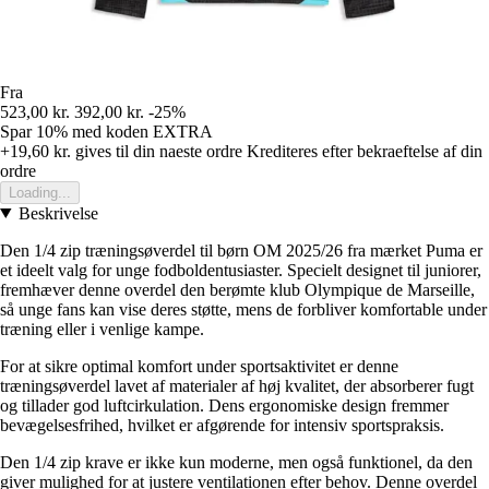
Fra
523,00 kr.
392,00 kr.
-25%
Spar 10%
med koden
EXTRA
+19,60 kr.
gives til din naeste ordre
Krediteres efter bekraeftelse af din
ordre
Loading...
Beskrivelse
Den 1/4 zip træningsøverdel til børn OM 2025/26 fra mærket Puma er
et ideelt valg for unge fodboldentusiaster. Specielt designet til juniorer,
fremhæver denne overdel den berømte klub Olympique de Marseille,
så unge fans kan vise deres støtte, mens de forbliver komfortable under
træning eller i venlige kampe.
For at sikre optimal komfort under sportsaktivitet er denne
træningsøverdel lavet af materialer af høj kvalitet, der absorberer fugt
og tillader god luftcirkulation. Dens ergonomiske design fremmer
bevægelsesfrihed, hvilket er afgørende for intensiv sportspraksis.
Den 1/4 zip krave er ikke kun moderne, men også funktionel, da den
giver mulighed for at justere ventilationen efter behov. Denne overdel