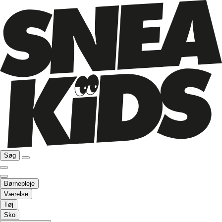
Søg
Børnepleje
Værelse
Tøj
Sko