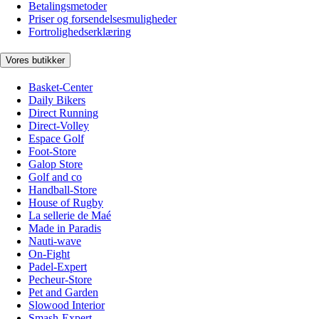
Betalingsmetoder
Priser og forsendelsesmuligheder
Fortrolighedserklæring
Vores butikker
Basket-Center
Daily Bikers
Direct Running
Direct-Volley
Espace Golf
Foot-Store
Galop Store
Golf and co
Handball-Store
House of Rugby
La sellerie de Maé
Made in Paradis
Nauti-wave
On-Fight
Padel-Expert
Pecheur-Store
Pet and Garden
Slowood Interior
Smash-Expert