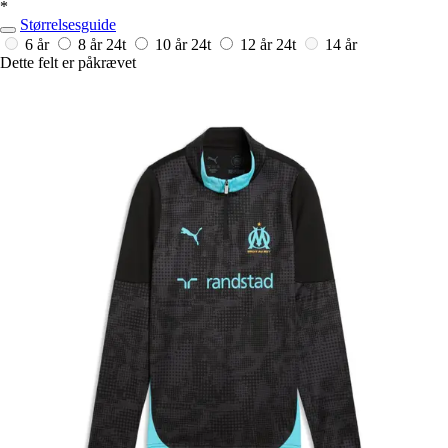
*
Størrelsesguide
6 år
8 år
24t
10 år
24t
12 år
24t
14 år
Dette felt er påkrævet