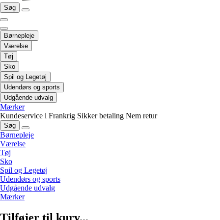
Søg
Børnepleje
Værelse
Tøj
Sko
Spil og Legetøj
Udendørs og sports
Udgående udvalg
Mærker
Kundeservice i Frankrig
Sikker betaling
Nem retur
Søg
Børnepleje
Værelse
Tøj
Sko
Spil og Legetøj
Udendørs og sports
Udgående udvalg
Mærker
Tilføjer til kurv...