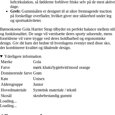
luftcirkulation, så fødderne forbliver friske selv på de mest aktive
dage.
Greb:
Gummisålen er designet til at sikre fremragende traction
på forskellige overflader, hvilket giver stor sikkerhed under leg
og sportsaktiviteter.
Børneskoene Gola Harrier Strap tilbyder en perfekt balance mellem stil
og funktionalitet. De unge vil værdsætte deres sporty udseende, mens
forældrene vil være trygge ved deres holdbarhed og ergonomiske
design. Giv dit barn det bedste til hverdagens eventyr med disse sko,
der kombinerer kvalitet og tiltalende design.
Yderligere information
Mærke
Gola
Farve
mørk khaki/lygtehvid/mood orange
Dominerende farve
Grøn
Køn
Unisex
Aldersgruppe
Junior
Hovedmateriale
Syntetisk materiale / tekstil
Skosål
skrubebestandig gummi
Loading...
Loading...