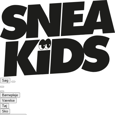
Søg
Børnepleje
Værelse
Tøj
Sko