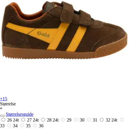
+15
Størrelse
*
Størrelsesguide
26
24t
27
24t
28
24t
29
30
31
32
24t
33
34
35
36