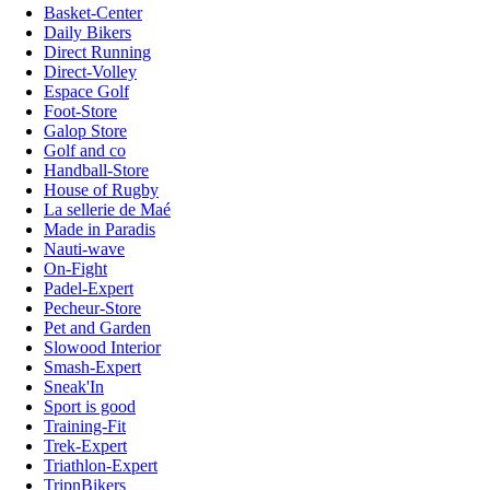
Basket-Center
Daily Bikers
Direct Running
Direct-Volley
Espace Golf
Foot-Store
Galop Store
Golf and co
Handball-Store
House of Rugby
La sellerie de Maé
Made in Paradis
Nauti-wave
On-Fight
Padel-Expert
Pecheur-Store
Pet and Garden
Slowood Interior
Smash-Expert
Sneak'In
Sport is good
Training-Fit
Trek-Expert
Triathlon-Expert
TripnBikers