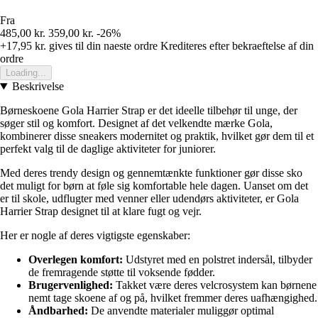
Fra
485,00 kr.
359,00 kr.
-26%
+17,95 kr.
gives til din naeste ordre
Krediteres efter bekraeftelse af din
ordre
Loading...
Beskrivelse
Børneskoene Gola Harrier Strap er det ideelle tilbehør til unge, der
søger stil og komfort. Designet af det velkendte mærke Gola,
kombinerer disse sneakers modernitet og praktik, hvilket gør dem til et
perfekt valg til de daglige aktiviteter for juniorer.
Med deres trendy design og gennemtænkte funktioner gør disse sko
det muligt for børn at føle sig komfortable hele dagen. Uanset om det
er til skole, udflugter med venner eller udendørs aktiviteter, er Gola
Harrier Strap designet til at klare fugt og vejr.
Her er nogle af deres vigtigste egenskaber:
Overlegen komfort:
Udstyret med en polstret indersål, tilbyder
de fremragende støtte til voksende fødder.
Brugervenlighed:
Takket være deres velcrosystem kan børnene
nemt tage skoene af og på, hvilket fremmer deres uafhængighed.
Åndbarhed:
De anvendte materialer muliggør optimal