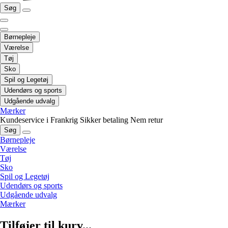
Søg
Børnepleje
Værelse
Tøj
Sko
Spil og Legetøj
Udendørs og sports
Udgående udvalg
Mærker
Kundeservice i Frankrig
Sikker betaling
Nem retur
Søg
Børnepleje
Værelse
Tøj
Sko
Spil og Legetøj
Udendørs og sports
Udgående udvalg
Mærker
Tilføjer til kurv...