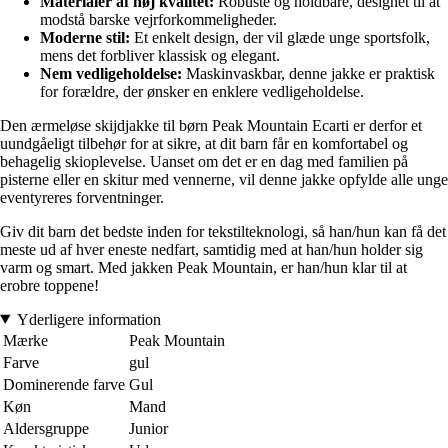
Materialer af høj kvalitet:
Robuste og holdbare, designet til at
modstå barske vejrforkommeligheder.
Moderne stil:
Et enkelt design, der vil glæde unge sportsfolk,
mens det forbliver klassisk og elegant.
Nem vedligeholdelse:
Maskinvaskbar, denne jakke er praktisk
for forældre, der ønsker en enklere vedligeholdelse.
Den ærmeløse skijdjakke til børn Peak Mountain Ecarti er derfor et
uundgåeligt tilbehør for at sikre, at dit barn får en komfortabel og
behagelig skioplevelse. Uanset om det er en dag med familien på
pisterne eller en skitur med vennerne, vil denne jakke opfylde alle unge
eventyreres forventninger.
Giv dit barn det bedste inden for tekstilteknologi, så han/hun kan få det
meste ud af hver eneste nedfart, samtidig med at han/hun holder sig
varm og smart. Med jakken Peak Mountain, er han/hun klar til at
erobre toppene!
Yderligere information
Mærke
Peak Mountain
Farve
gul
Dominerende farve
Gul
Køn
Mand
Aldersgruppe
Junior