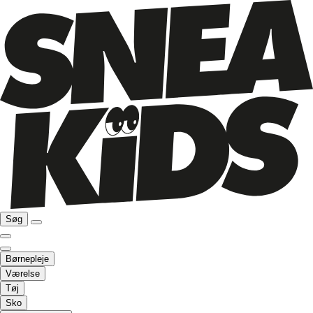
Søg
Børnepleje
Værelse
Tøj
Sko