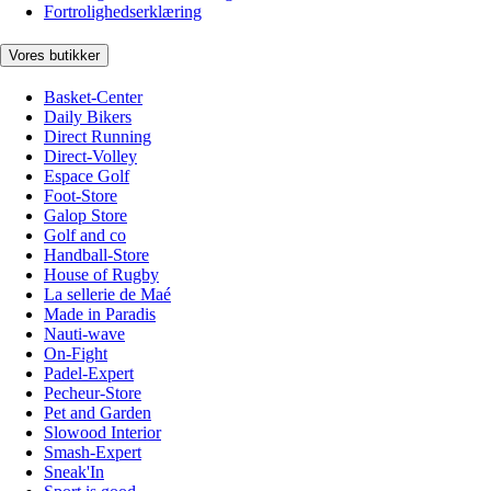
Fortrolighedserklæring
Vores butikker
Basket-Center
Daily Bikers
Direct Running
Direct-Volley
Espace Golf
Foot-Store
Galop Store
Golf and co
Handball-Store
House of Rugby
La sellerie de Maé
Made in Paradis
Nauti-wave
On-Fight
Padel-Expert
Pecheur-Store
Pet and Garden
Slowood Interior
Smash-Expert
Sneak'In