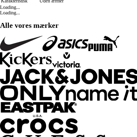
Karakteristisk
Uden ærmer
Loading...
Loading...
Alle vores mærker