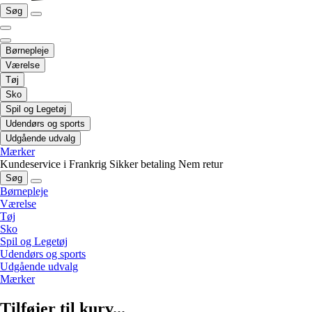
Søg
Børnepleje
Værelse
Tøj
Sko
Spil og Legetøj
Udendørs og sports
Udgående udvalg
Mærker
Kundeservice i Frankrig
Sikker betaling
Nem retur
Søg
Børnepleje
Værelse
Tøj
Sko
Spil og Legetøj
Udendørs og sports
Udgående udvalg
Mærker
Tilføjer til kurv...