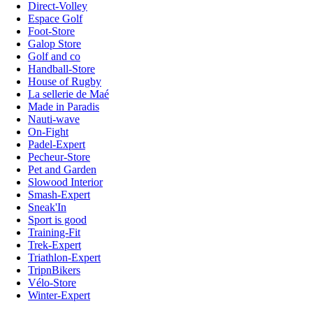
Direct-Volley
Espace Golf
Foot-Store
Galop Store
Golf and co
Handball-Store
House of Rugby
La sellerie de Maé
Made in Paradis
Nauti-wave
On-Fight
Padel-Expert
Pecheur-Store
Pet and Garden
Slowood Interior
Smash-Expert
Sneak'In
Sport is good
Training-Fit
Trek-Expert
Triathlon-Expert
TripnBikers
Vélo-Store
Winter-Expert