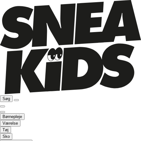
Søg
Børnepleje
Værelse
Tøj
Sko