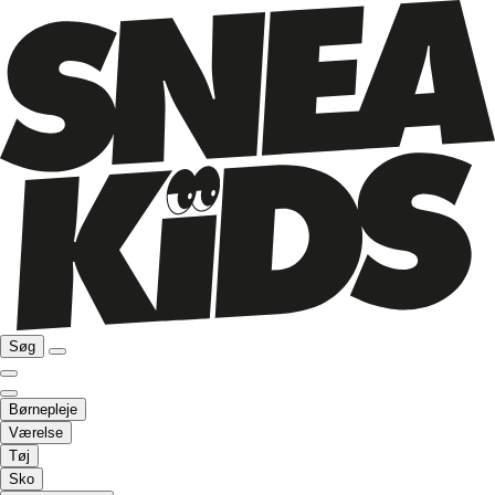
Søg
Børnepleje
Værelse
Tøj
Sko