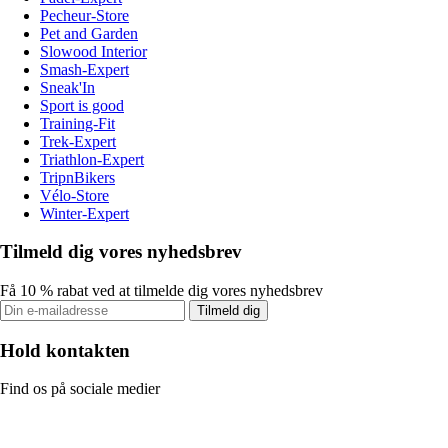
Pecheur-Store
Pet and Garden
Slowood Interior
Smash-Expert
Sneak'In
Sport is good
Training-Fit
Trek-Expert
Triathlon-Expert
TripnBikers
Vélo-Store
Winter-Expert
Tilmeld dig vores nyhedsbrev
Få 10 % rabat ved at tilmelde dig vores nyhedsbrev
Tilmeld dig
Hold kontakten
Find os på sociale medier