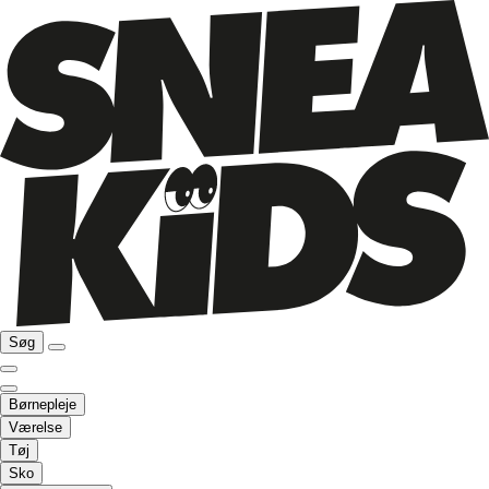
Søg
Børnepleje
Værelse
Tøj
Sko