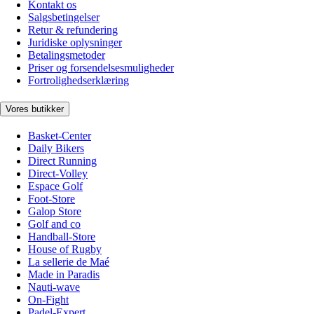
Kontakt os
Salgsbetingelser
Retur & refundering
Juridiske oplysninger
Betalingsmetoder
Priser og forsendelsesmuligheder
Fortrolighedserklæring
Vores butikker
Basket-Center
Daily Bikers
Direct Running
Direct-Volley
Espace Golf
Foot-Store
Galop Store
Golf and co
Handball-Store
House of Rugby
La sellerie de Maé
Made in Paradis
Nauti-wave
On-Fight
Padel-Expert