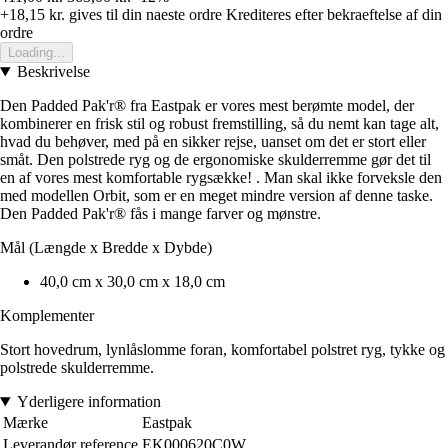
+18,15 kr.
gives til din naeste ordre
Krediteres efter bekraeftelse af din
ordre
Loading...
Beskrivelse
Den Padded Pak'r® fra Eastpak er vores mest berømte model, der
kombinerer en frisk stil og robust fremstilling, så du nemt kan tage alt,
hvad du behøver, med på en sikker rejse, uanset om det er stort eller
småt. Den polstrede ryg og de ergonomiske skulderremme gør det til
en af vores mest komfortable rygsække! . Man skal ikke forveksle den
med modellen Orbit, som er en meget mindre version af denne taske.
Den Padded Pak'r® fås i mange farver og mønstre.
Mål (Længde x Bredde x Dybde)
40,0 cm x 30,0 cm x 18,0 cm
Komplementer
Stort hovedrum, lynlåslomme foran, komfortabel polstret ryg, tykke og
polstrede skulderremme.
Yderligere information
Mærke
Eastpak
Leverandør reference
EK000620C0W