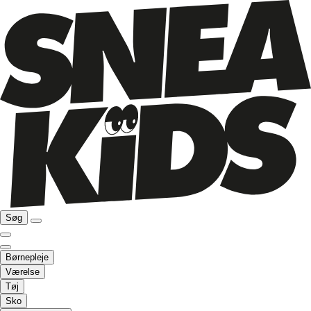
Søg
Børnepleje
Værelse
Tøj
Sko