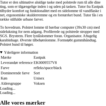
Tutor er den ultimative alsidige taske med polstrede rum til alle dine
ting, som er tilgængelige inden i og uden på tasken. Tutor fra Eastpak
tilbyder komfort og funktionalitet med en sidelomme til vandflaske i
net, ergonomiske skulderremme og en forstærket bund. Tutor fås i en
række stilfulde urbane farver.
To hovedrum. Polstret lomme til bærbar computer (39x30 cm) med
sidelukning for nem adgang. Profilerede og polstrede stropper med
SGS. Brystrem. Flere lynlåslommer foran. Organisator. Aftagelig
karabinhage. Øverste tilbehørslomme. Formstøbt gummihåndtag.
Polstret bund til bøger.
Yderligere information
Mærke
Eastpak
Leverandør reference
EK0009557V8
Farve
refleks/space/black
Dominerende farve
Sort
Køn
Unisex
Aldersgruppe
Voksen
Loading...
Loading...
Alle vores mærker