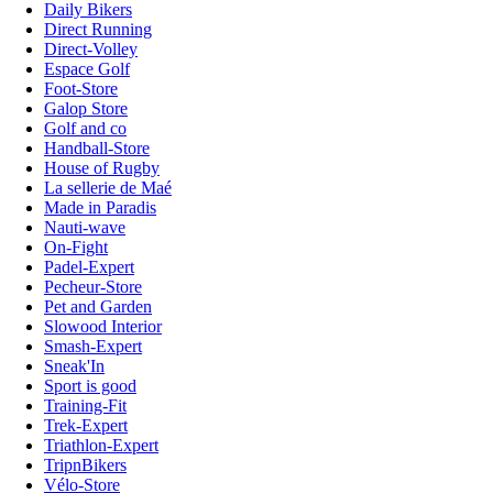
Daily Bikers
Direct Running
Direct-Volley
Espace Golf
Foot-Store
Galop Store
Golf and co
Handball-Store
House of Rugby
La sellerie de Maé
Made in Paradis
Nauti-wave
On-Fight
Padel-Expert
Pecheur-Store
Pet and Garden
Slowood Interior
Smash-Expert
Sneak'In
Sport is good
Training-Fit
Trek-Expert
Triathlon-Expert
TripnBikers
Vélo-Store