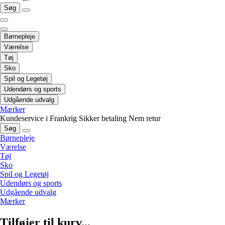
Søg
Børnepleje
Værelse
Tøj
Sko
Spil og Legetøj
Udendørs og sports
Udgående udvalg
Mærker
Kundeservice i Frankrig
Sikker betaling
Nem retur
Søg
Børnepleje
Værelse
Tøj
Sko
Spil og Legetøj
Udendørs og sports
Udgående udvalg
Mærker
Tilføjer til kurv...