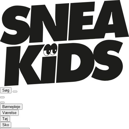
Søg
Børnepleje
Værelse
Tøj
Sko