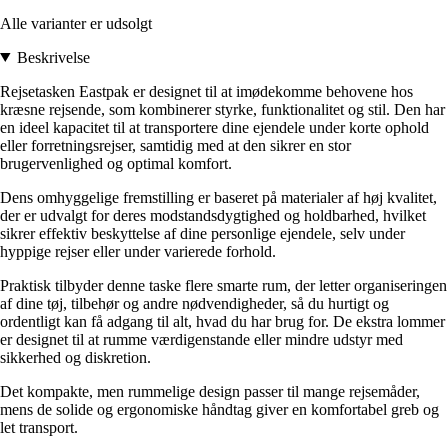
Alle varianter er udsolgt
Beskrivelse
Rejsetasken Eastpak er designet til at imødekomme behovene hos
kræsne rejsende, som kombinerer styrke, funktionalitet og stil. Den har
en ideel kapacitet til at transportere dine ejendele under korte ophold
eller forretningsrejser, samtidig med at den sikrer en stor
brugervenlighed og optimal komfort.
Dens omhyggelige fremstilling er baseret på materialer af høj kvalitet,
der er udvalgt for deres modstandsdygtighed og holdbarhed, hvilket
sikrer effektiv beskyttelse af dine personlige ejendele, selv under
hyppige rejser eller under varierede forhold.
Praktisk tilbyder denne taske flere smarte rum, der letter organiseringen
af dine tøj, tilbehør og andre nødvendigheder, så du hurtigt og
ordentligt kan få adgang til alt, hvad du har brug for. De ekstra lommer
er designet til at rumme værdigenstande eller mindre udstyr med
sikkerhed og diskretion.
Det kompakte, men rummelige design passer til mange rejsemåder,
mens de solide og ergonomiske håndtag giver en komfortabel greb og
let transport.