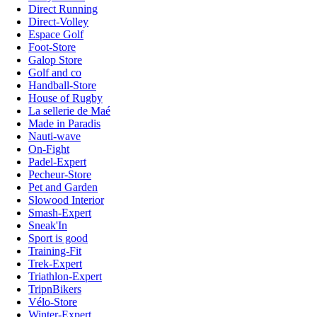
Direct Running
Direct-Volley
Espace Golf
Foot-Store
Galop Store
Golf and co
Handball-Store
House of Rugby
La sellerie de Maé
Made in Paradis
Nauti-wave
On-Fight
Padel-Expert
Pecheur-Store
Pet and Garden
Slowood Interior
Smash-Expert
Sneak'In
Sport is good
Training-Fit
Trek-Expert
Triathlon-Expert
TripnBikers
Vélo-Store
Winter-Expert