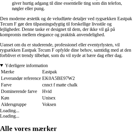
giver hurtig adgang til dine essentielle ting som din telefon,
nøgler eller pung.
Den moderne æstetik og de veludførte detaljer ved rygsækken Eastpak
Tecum F gør den tilpasningsdygtig til forskellige livsstile og
lejligheder. Denne taske er designet til dem, der ikke vil gå på
kompromis mellem elegance og praktisk anvendelighed.
Uanset om du er studerende, professionel eller eventyrlysten, vil
rygsækken Eastpak Tecum F opfylde dine behov, samtidig med at den
forbliver et trendy tilbehør, som du vil nyde at bære dag efter dag.
Yderligere information
Mærke
Eastpak
Leverandør reference
EK0A5BE97W2
Farve
cnnct f matte chalk
Dominerende farve
Hvid
Køn
Unisex
Aldersgruppe
Voksen
Loading...
Loading...
Alle vores mærker