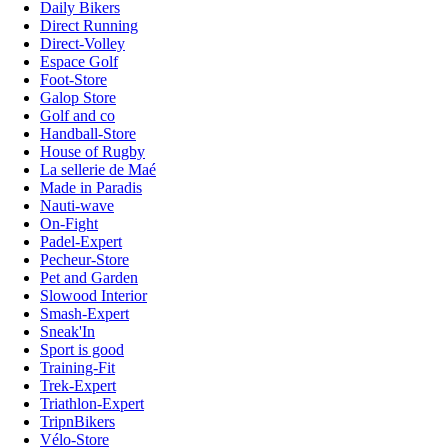
Daily Bikers
Direct Running
Direct-Volley
Espace Golf
Foot-Store
Galop Store
Golf and co
Handball-Store
House of Rugby
La sellerie de Maé
Made in Paradis
Nauti-wave
On-Fight
Padel-Expert
Pecheur-Store
Pet and Garden
Slowood Interior
Smash-Expert
Sneak'In
Sport is good
Training-Fit
Trek-Expert
Triathlon-Expert
TripnBikers
Vélo-Store