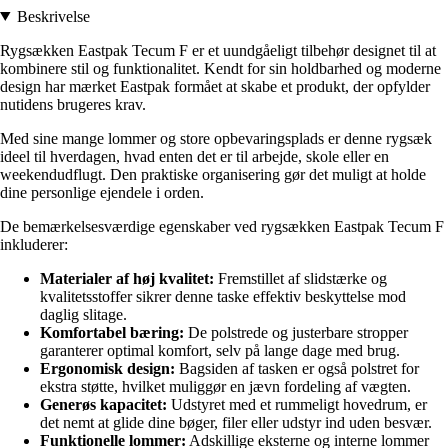
Beskrivelse
Rygsækken Eastpak Tecum F er et uundgåeligt tilbehør designet til at
kombinere stil og funktionalitet. Kendt for sin holdbarhed og moderne
design har mærket Eastpak formået at skabe et produkt, der opfylder
nutidens brugeres krav.
Med sine mange lommer og store opbevaringsplads er denne rygsæk
ideel til hverdagen, hvad enten det er til arbejde, skole eller en
weekendudflugt. Den praktiske organisering gør det muligt at holde
dine personlige ejendele i orden.
De bemærkelsesværdige egenskaber ved rygsækken Eastpak Tecum F
inkluderer:
Materialer af høj kvalitet:
Fremstillet af slidstærke og
kvalitetsstoffer sikrer denne taske effektiv beskyttelse mod
daglig slitage.
Komfortabel bæring:
De polstrede og justerbare stropper
garanterer optimal komfort, selv på lange dage med brug.
Ergonomisk design:
Bagsiden af tasken er også polstret for
ekstra støtte, hvilket muliggør en jævn fordeling af vægten.
Generøs kapacitet:
Udstyret med et rummeligt hovedrum, er
det nemt at glide dine bøger, filer eller udstyr ind uden besvær.
Funktionelle lommer:
Adskillige eksterne og interne lommer