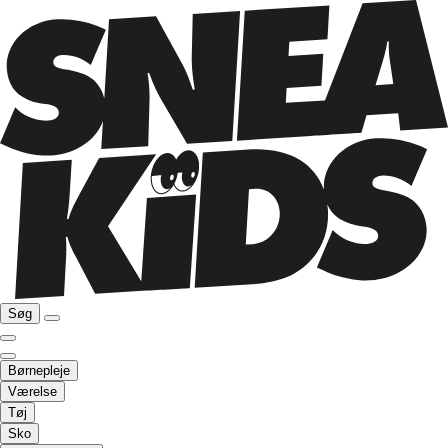
Søg
Børnepleje
Værelse
Tøj
Sko