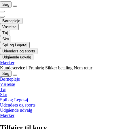
Søg
Børnepleje
Værelse
Tøj
Sko
Spil og Legetøj
Udendørs og sports
Udgående udvalg
Mærker
Kundeservice i Frankrig
Sikker betaling
Nem retur
Søg
Børnepleje
Værelse
Tøj
Sko
Spil og Legetøj
Udendørs og sports
Udgående udvalg
Mærker
Tilføjer til kurv...