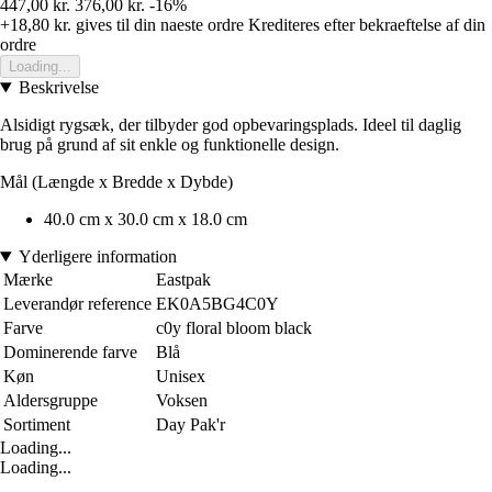
447,00 kr.
376,00 kr.
-16%
+18,80 kr.
gives til din naeste ordre
Krediteres efter bekraeftelse af din
ordre
Loading...
Beskrivelse
Alsidigt rygsæk, der tilbyder god opbevaringsplads. Ideel til daglig
brug på grund af sit enkle og funktionelle design.
Mål (Længde x Bredde x Dybde)
40.0 cm x 30.0 cm x 18.0 cm
Yderligere information
Mærke
Eastpak
Leverandør reference
EK0A5BG4C0Y
Farve
c0y floral bloom black
Dominerende farve
Blå
Køn
Unisex
Aldersgruppe
Voksen
Sortiment
Day Pak'r
Loading...
Loading...