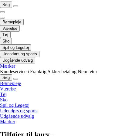
Søg
Børnepleje
Værelse
Tøj
Sko
Spil og Legetøj
Udendørs og sports
Udgående udvalg
Mærker
Kundeservice i Frankrig
Sikker betaling
Nem retur
Søg
Børnepleje
Værelse
Tøj
Sko
Spil og Legetøj
Udendørs og sports
Udgående udvalg
Mærker
Tilføjer til kurv...