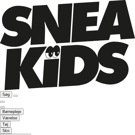
Søg
Børnepleje
Værelse
Tøj
Sko