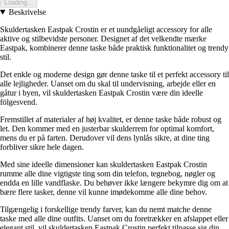
Loading...
Beskrivelse
Skuldertasken Eastpak Crostin er et uundgåeligt accessory for alle
aktive og stilbevidste personer. Designet af det velkendte mærke
Eastpak, kombinerer denne taske både praktisk funktionalitet og trendy
stil.
Det enkle og moderne design gør denne taske til et perfekt accessory til
alle lejligheder. Uanset om du skal til undervisning, arbejde eller en
gåtur i byen, vil skuldertasken Eastpak Crostin være din ideelle
fölgesvend.
Fremstillet af materialer af høj kvalitet, er denne taske både robust og
let. Den kommer med en justerbar skulderrem for optimal komfort,
mens du er på farten. Derudover vil dens lynlås sikre, at dine ting
forbliver sikre hele dagen.
Med sine ideelle dimensioner kan skuldertasken Eastpak Crostin
rumme alle dine vigtigste ting som din telefon, tegnebog, nøgler og
endda en lille vandflaske. Du behøver ikke længere bekymre dig om at
bære flere tasker, denne vil kunne imødekomme alle dine behov.
Tilgængelig i forskellige trendy farver, kan du nemt matche denne
taske med alle dine outfits. Uanset om du foretrækker en afslappet eller
elegant stil, vil skuldertasken Eastpak Crostin perfekt tilpasse sig din