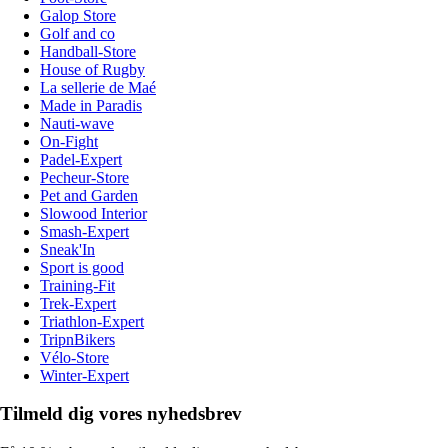
Galop Store
Golf and co
Handball-Store
House of Rugby
La sellerie de Maé
Made in Paradis
Nauti-wave
On-Fight
Padel-Expert
Pecheur-Store
Pet and Garden
Slowood Interior
Smash-Expert
Sneak'In
Sport is good
Training-Fit
Trek-Expert
Triathlon-Expert
TripnBikers
Vélo-Store
Winter-Expert
Tilmeld dig vores nyhedsbrev