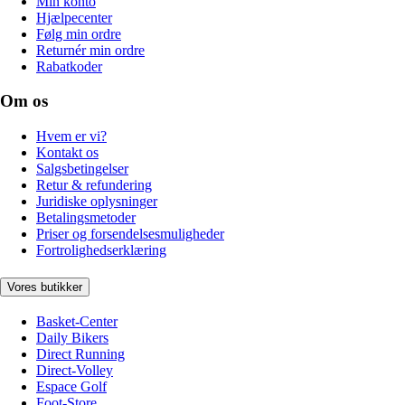
Min konto
Hjælpecenter
Følg min ordre
Returnér min ordre
Rabatkoder
Om os
Hvem er vi?
Kontakt os
Salgsbetingelser
Retur & refundering
Juridiske oplysninger
Betalingsmetoder
Priser og forsendelsesmuligheder
Fortrolighedserklæring
Vores butikker
Basket-Center
Daily Bikers
Direct Running
Direct-Volley
Espace Golf
Foot-Store