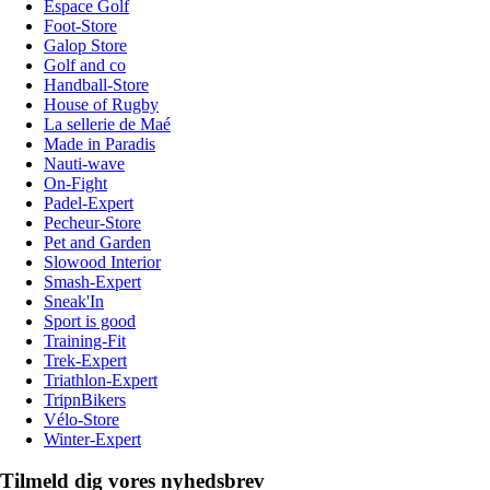
Espace Golf
Foot-Store
Galop Store
Golf and co
Handball-Store
House of Rugby
La sellerie de Maé
Made in Paradis
Nauti-wave
On-Fight
Padel-Expert
Pecheur-Store
Pet and Garden
Slowood Interior
Smash-Expert
Sneak'In
Sport is good
Training-Fit
Trek-Expert
Triathlon-Expert
TripnBikers
Vélo-Store
Winter-Expert
Tilmeld dig vores nyhedsbrev