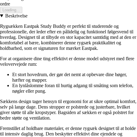
ordre
Loading...
Beskrivelse
Rygsækken Eastpak Study Buddy er perfekt til studerende og
professionelle, der leder efter en pålidelig og funktionel følgesvend til
hverdag. Designet til at tilbyde en stor kapacitet samtidig med at den er
komfortabel at bære, kombinerer denne rygsæk praktikalitet og
holdbarhed, som er signaturen for mærket Eastpak.
For at organisere dine ting effektivt er denne model udstyret med flere
velovervejede rum:
Et stort hovedrum, der gør det nemt at opbevare dine bøger,
hæfter og mapper.
En lynlåslomme foran til hurtig adgang til småting som telefon,
nøgler eller pung.
Sækkens design tager hensyn til ergonomi for at sikre optimal komfort,
selv på lange dage. Dens stropper er polstrede og justerbare, hvilket
giver støtte til alle kropstyper. Bagsiden af sækken er også polstret for
bedre støtte og ventilation.
Fremstillet af holdbare materialer, er denne rygsæk designet til at holde
til intensiv daglig brug. Den beskytter effektivt dine ejendele og