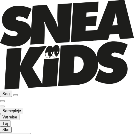
Søg
Børnepleje
Værelse
Tøj
Sko