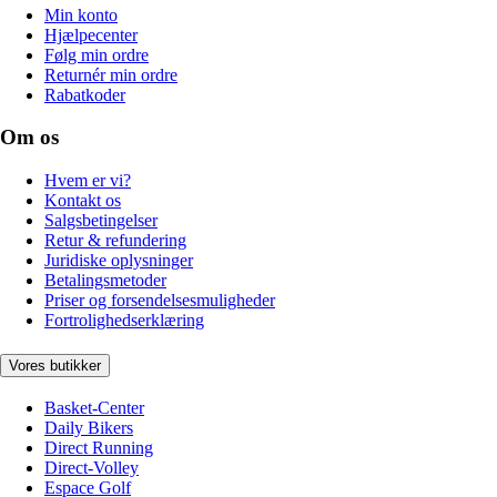
Min konto
Hjælpecenter
Følg min ordre
Returnér min ordre
Rabatkoder
Om os
Hvem er vi?
Kontakt os
Salgsbetingelser
Retur & refundering
Juridiske oplysninger
Betalingsmetoder
Priser og forsendelsesmuligheder
Fortrolighedserklæring
Vores butikker
Basket-Center
Daily Bikers
Direct Running
Direct-Volley
Espace Golf