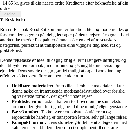
+14,65 kr.
gives til din naeste ordre
Krediteres efter bekraeftelse af din
ordre
Loading...
Beskrivelse
Rejsen Eastpak Road Kit kombinerer funktionalitet og moderne design
for dem, der søger en pålidelig ledsager på deres rejser. Designet af det
anerkendte mærke Eastpak, er denne taske en del af rejsetasker-
kategorien, perfekt til at transportere dine vigtigste ting med stil og
praktiskhed.
Denne rejsetaske er ideel til daglig brug eller til længere udflugter, og
den tilbyder en kompakt, men rummelig løsning til dine personlige
ejendele. Dens smarte design gør det muligt at organisere dine ting
effektivt takket være flere gennemtænkte rum.
Holdbare materialer:
Fremstillet af robuste materialer, sikrer
denne taske en fremragende modstandsdygtighed over for slid
og varierede forhold, der opstår under rejser.
Praktiske rum:
Tasken har en stor hovedlomme samt ekstra
lommer, der giver hurtig adgang til dine uundgåelige genstande.
Bærekomfort:
Takket være en polstret skulderrem og
ergonomiske håndtag er transporten lettere, selv på lange rejser.
Kompakt format:
Dens størrelse gør det nemt at tage den med i
kabinen eller inkludere den som et supplement til en større