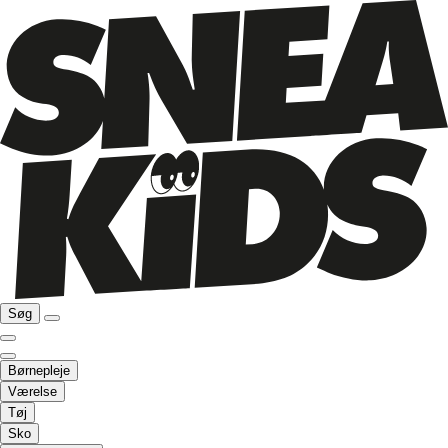
Søg
Børnepleje
Værelse
Tøj
Sko