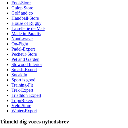
Foot-Store
Galop Store
Golf and co
Handball-Store
House of Rugby
La sellerie de Maé
Made in Paradis
Nauti-wave
On-Fight
Padel-Expert
Pecheur-Store
Pet and Garden
Slowood Interior
Smash-Expert
Sneak'In
Sport is good
Training-Fit
Trek-Expert
Triathlon-Expert
TripnBikers
Vélo-Store
Winter-Expert
Tilmeld dig vores nyhedsbrev