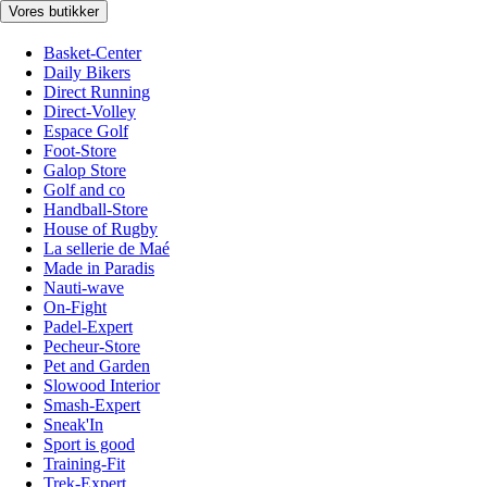
Vores butikker
Basket-Center
Daily Bikers
Direct Running
Direct-Volley
Espace Golf
Foot-Store
Galop Store
Golf and co
Handball-Store
House of Rugby
La sellerie de Maé
Made in Paradis
Nauti-wave
On-Fight
Padel-Expert
Pecheur-Store
Pet and Garden
Slowood Interior
Smash-Expert
Sneak'In
Sport is good
Training-Fit
Trek-Expert