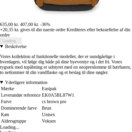
635,00 kr.
407,00 kr.
-36%
+20,35 kr.
gives til din naeste ordre
Krediteres efter bekraeftelse af din
ordre
Loading...
Beskrivelse
Vores kollektion af funktionelle modeller, der er uundgåelige i
hverdagen, vil følge dig både på dine byeventyr og i det fri. Vores
rygsæk med topåbning er udstyret med en neoprenlomme til bærbaren,
to netlommer til din vandflaske og et beslag til dine nøgler.
Yderligere information
Mærke
Eastpak
Leverandør reference
EK0A5BL87W1
Farve
cs brown pro
Dominerende farve
Brun
Køn
Unisex
Aldersgruppe
Voksen
Loading...