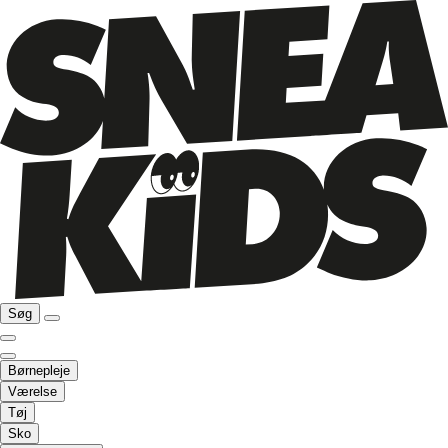
Søg
Børnepleje
Værelse
Tøj
Sko