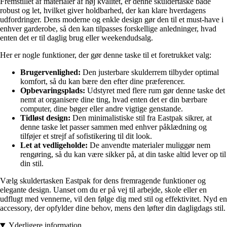
Fremstillet af materialer af høj kvalitet, er denne skuldertaske både
robust og let, hvilket giver holdbarhed, der kan klare hverdagens
udfordringer. Dens moderne og enkle design gør den til et must-have i
enhver garderobe, så den kan tilpasses forskellige anledninger, hvad
enten det er til daglig brug eller weekendudsalg.
Her er nogle funktioner, der gør denne taske til et foretrukket valg:
Brugervenlighed:
Den justerbare skulderrem tilbyder optimal
komfort, så du kan bære den efter dine præferencer.
Opbevaringsplads:
Udstyret med flere rum gør denne taske det
nemt at organisere dine ting, hvad enten det er din bærbare
computer, dine bøger eller andre vigtige genstande.
Tidløst design:
Den minimalistiske stil fra Eastpak sikrer, at
denne taske let passer sammen med enhver påklædning og
tilføjer et strejf af sofistikering til dit look.
Let at vedligeholde:
De anvendte materialer muliggør nem
rengøring, så du kan være sikker på, at din taske altid lever op til
din stil.
Vælg skuldertasken Eastpak for dens fremragende funktioner og
elegante design. Uanset om du er på vej til arbejde, skole eller en
udflugt med vennerne, vil den følge dig med stil og effektivitet. Nyd en
accessory, der opfylder dine behov, mens den løfter din dagligdags stil.
Yderligere information