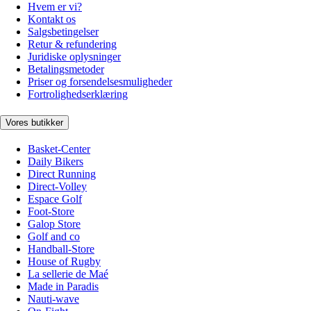
Hvem er vi?
Kontakt os
Salgsbetingelser
Retur & refundering
Juridiske oplysninger
Betalingsmetoder
Priser og forsendelsesmuligheder
Fortrolighedserklæring
Vores butikker
Basket-Center
Daily Bikers
Direct Running
Direct-Volley
Espace Golf
Foot-Store
Galop Store
Golf and co
Handball-Store
House of Rugby
La sellerie de Maé
Made in Paradis
Nauti-wave