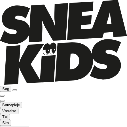
Søg
Børnepleje
Værelse
Tøj
Sko