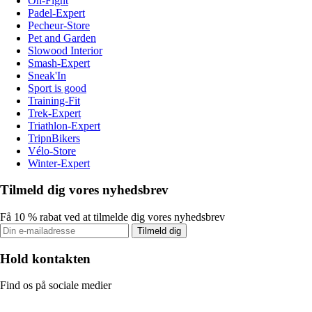
On-Fight
Padel-Expert
Pecheur-Store
Pet and Garden
Slowood Interior
Smash-Expert
Sneak'In
Sport is good
Training-Fit
Trek-Expert
Triathlon-Expert
TripnBikers
Vélo-Store
Winter-Expert
Tilmeld dig vores nyhedsbrev
Få 10 % rabat ved at tilmelde dig vores nyhedsbrev
Tilmeld dig
Hold kontakten
Find os på sociale medier