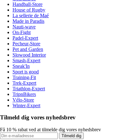
Handball-Store
House of Rugby
La sellerie de Maé
Made in Paradis
Nauti-wave
On-Fight
Padel-Expert
Pecheur-Store
Pet and Garden
Slowood Interior
Smash-Expert
Sneak'In
Sport is good
Training-Fit
Trek-Expert
Triathlon-Expert
TripnBikers
Vélo-Store
Winter-Expert
Tilmeld dig vores nyhedsbrev
Få 10 % rabat ved at tilmelde dig vores nyhedsbrev
Tilmeld dig