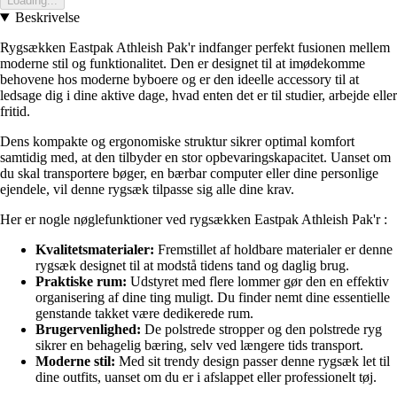
Loading...
Beskrivelse
Rygsækken Eastpak Athleish Pak'r indfanger perfekt fusionen mellem
moderne stil og funktionalitet. Den er designet til at imødekomme
behovene hos moderne byboere og er den ideelle accessory til at
ledsage dig i dine aktive dage, hvad enten det er til studier, arbejde eller
fritid.
Dens kompakte og ergonomiske struktur sikrer optimal komfort
samtidig med, at den tilbyder en stor opbevaringskapacitet. Uanset om
du skal transportere bøger, en bærbar computer eller dine personlige
ejendele, vil denne rygsæk tilpasse sig alle dine krav.
Her er nogle nøglefunktioner ved rygsækken Eastpak Athleish Pak'r :
Kvalitetsmaterialer:
Fremstillet af holdbare materialer er denne
rygsæk designet til at modstå tidens tand og daglig brug.
Praktiske rum:
Udstyret med flere lommer gør den en effektiv
organisering af dine ting muligt. Du finder nemt dine essentielle
genstande takket være dedikerede rum.
Brugervenlighed:
De polstrede stropper og den polstrede ryg
sikrer en behagelig bæring, selv ved længere tids transport.
Moderne stil:
Med sit trendy design passer denne rygsæk let til
dine outfits, uanset om du er i afslappet eller professionelt tøj.