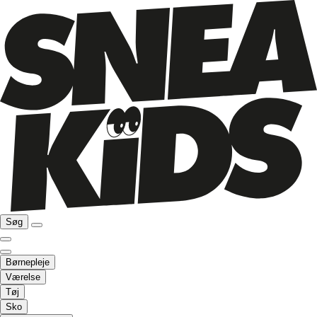
Søg
Børnepleje
Værelse
Tøj
Sko