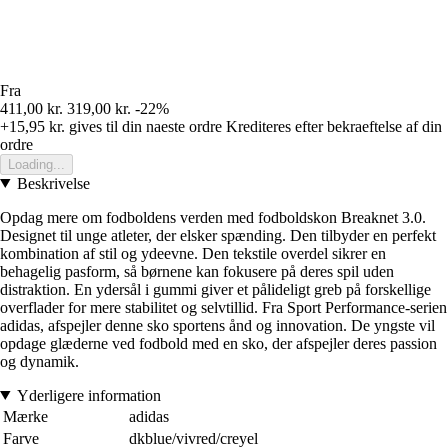
Fra
411,00 kr.
319,00 kr.
-22%
+15,95 kr.
gives til din naeste ordre
Krediteres efter bekraeftelse af din
ordre
Loading...
Beskrivelse
Opdag mere om fodboldens verden med fodboldskon Breaknet 3.0.
Designet til unge atleter, der elsker spænding. Den tilbyder en perfekt
kombination af stil og ydeevne. Den tekstile overdel sikrer en
behagelig pasform, så børnene kan fokusere på deres spil uden
distraktion. En ydersål i gummi giver et pålideligt greb på forskellige
overflader for mere stabilitet og selvtillid. Fra Sport Performance-serien
adidas, afspejler denne sko sportens ånd og innovation. De yngste vil
opdage glæderne ved fodbold med en sko, der afspejler deres passion
og dynamik.
Yderligere information
Mærke
adidas
Farve
dkblue/vivred/creyel