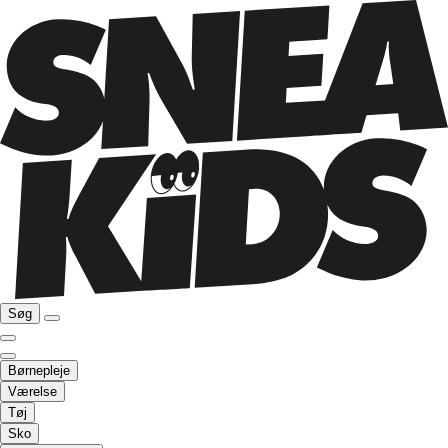
Søg
Børnepleje
Værelse
Tøj
Sko