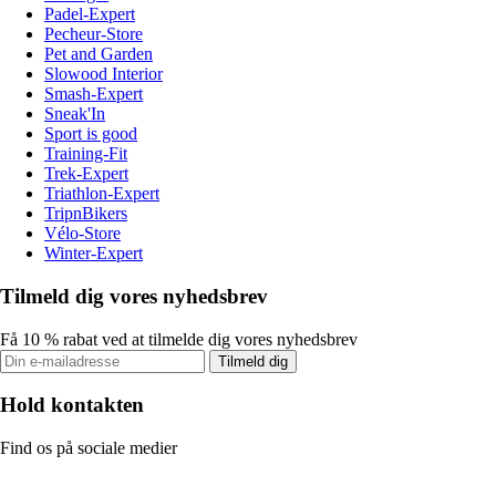
Padel-Expert
Pecheur-Store
Pet and Garden
Slowood Interior
Smash-Expert
Sneak'In
Sport is good
Training-Fit
Trek-Expert
Triathlon-Expert
TripnBikers
Vélo-Store
Winter-Expert
Tilmeld dig vores nyhedsbrev
Få 10 % rabat ved at tilmelde dig vores nyhedsbrev
Tilmeld dig
Hold kontakten
Find os på sociale medier