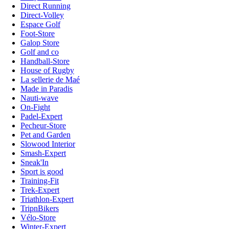
Direct Running
Direct-Volley
Espace Golf
Foot-Store
Galop Store
Golf and co
Handball-Store
House of Rugby
La sellerie de Maé
Made in Paradis
Nauti-wave
On-Fight
Padel-Expert
Pecheur-Store
Pet and Garden
Slowood Interior
Smash-Expert
Sneak'In
Sport is good
Training-Fit
Trek-Expert
Triathlon-Expert
TripnBikers
Vélo-Store
Winter-Expert