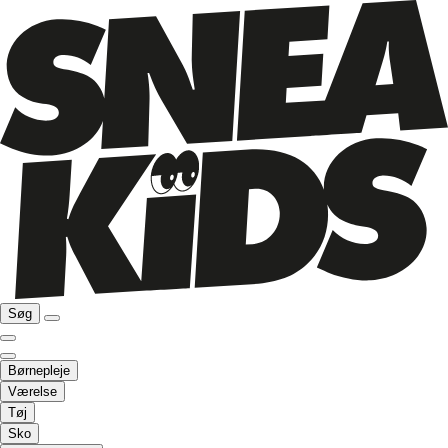
Søg
Børnepleje
Værelse
Tøj
Sko