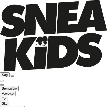
Søg
Børnepleje
Værelse
Tøj
Sko