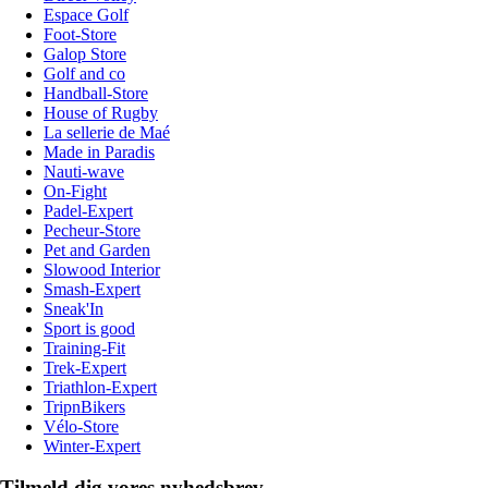
Espace Golf
Foot-Store
Galop Store
Golf and co
Handball-Store
House of Rugby
La sellerie de Maé
Made in Paradis
Nauti-wave
On-Fight
Padel-Expert
Pecheur-Store
Pet and Garden
Slowood Interior
Smash-Expert
Sneak'In
Sport is good
Training-Fit
Trek-Expert
Triathlon-Expert
TripnBikers
Vélo-Store
Winter-Expert
Tilmeld dig vores nyhedsbrev