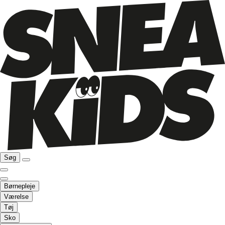
Søg
Børnepleje
Værelse
Tøj
Sko