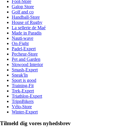
Foot-Store
Galop Store
Golf and co
Handball-Store
House of Rugby
La sellerie de Maé
Made in Paradis
Nauti-wave
On-Fight
Padel-Expert
Pecheur-Store
Pet and Garden
Slowood Interior
Smash-Expert
Sneak'In
Sport is good
Training-Fit
Trek-Expert
Triathlon-Expert
TripnBikers
Vélo-Store
Winter-Expert
Tilmeld dig vores nyhedsbrev