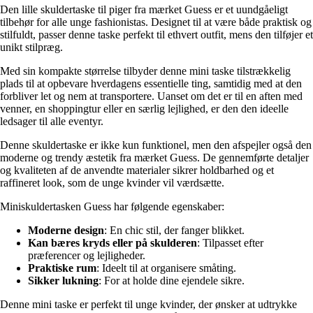
Den lille skuldertaske til piger fra mærket Guess er et uundgåeligt
tilbehør for alle unge fashionistas. Designet til at være både praktisk og
stilfuldt, passer denne taske perfekt til ethvert outfit, mens den tilføjer et
unikt stilpræg.
Med sin kompakte størrelse tilbyder denne mini taske tilstrækkelig
plads til at opbevare hverdagens essentielle ting, samtidig med at den
forbliver let og nem at transportere. Uanset om det er til en aften med
venner, en shoppingtur eller en særlig lejlighed, er den den ideelle
ledsager til alle eventyr.
Denne skuldertaske er ikke kun funktionel, men den afspejler også den
moderne og trendy æstetik fra mærket Guess. De gennemførte detaljer
og kvaliteten af de anvendte materialer sikrer holdbarhed og et
raffineret look, som de unge kvinder vil værdsætte.
Miniskuldertasken Guess har følgende egenskaber:
Moderne design
: En chic stil, der fanger blikket.
Kan bæres kryds eller på skulderen
: Tilpasset efter
præferencer og lejligheder.
Praktiske rum
: Ideelt til at organisere småting.
Sikker lukning
: For at holde dine ejendele sikre.
Denne mini taske er perfekt til unge kvinder, der ønsker at udtrykke