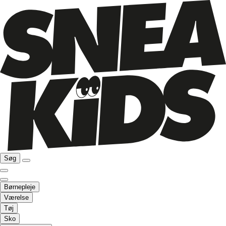
Søg
Børnepleje
Værelse
Tøj
Sko