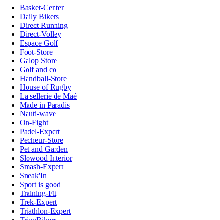
Basket-Center
Daily Bikers
Direct Running
Direct-Volley
Espace Golf
Foot-Store
Galop Store
Golf and co
Handball-Store
House of Rugby
La sellerie de Maé
Made in Paradis
Nauti-wave
On-Fight
Padel-Expert
Pecheur-Store
Pet and Garden
Slowood Interior
Smash-Expert
Sneak'In
Sport is good
Training-Fit
Trek-Expert
Triathlon-Expert
TripnBikers