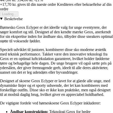
+17,70 kr.
gives til din naeste ordre
Krediteres efter bekraeftelse af din
ordre
Loading...
Beskrivelse
Børnesko Geox Eclyper er det ideelle valg for unge eventyrere, der
søger komfort og stil. Designet af den kendte mærke Geox, anerkendt
for sin ekspertise inden for åndbare sko, tilbyder disse sneakers optimal
støtte til voksende fødder.
Specielt udviklet til juniorer, kombinerer disse sko moderne æstetik
med teknisk performance. Takket være den innovative teknologi fra
Geox er en optimal luftcirkulation garanteret, hvilket holder fødderne
tørre og behagelige hele dagen. De unge brugere vil også sætte pris på
ydersålen, der giver fremragende greb, ideelt til alle deres aktiviteter,
uanset om det er leg udendørs eller byvandringer.
Designet af skoene Geox Eclyper er lavet for at glæde alle unge, med
dynamiske linjer og et sporty udseende, der let kan kombineres med
forskellige outfits. Disse sko er ikke kun praktiske, men også designet
til at modstå daglig brug, hvilket giver en appreciabel holdbarhed.
De vigtigste fordele ved børneskoene Geox Eclyper inkluderer:
Åndbar konstruktion:
Teknologi Geox for bedre