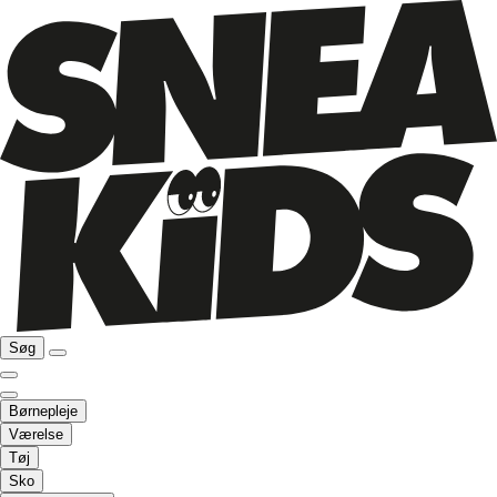
Søg
Børnepleje
Værelse
Tøj
Sko