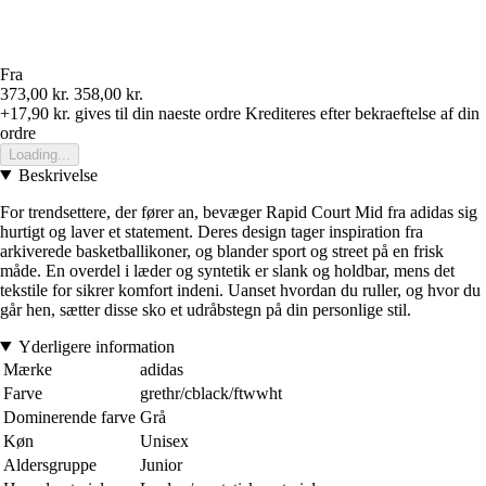
Fra
373,00 kr.
358,00 kr.
+17,90 kr.
gives til din naeste ordre
Krediteres efter bekraeftelse af din
ordre
Loading...
Beskrivelse
For trendsettere, der fører an, bevæger Rapid Court Mid fra adidas sig
hurtigt og laver et statement. Deres design tager inspiration fra
arkiverede basketballikoner, og blander sport og street på en frisk
måde. En overdel i læder og syntetik er slank og holdbar, mens det
tekstile for sikrer komfort indeni. Uanset hvordan du ruller, og hvor du
går hen, sætter disse sko et udråbstegn på din personlige stil.
Yderligere information
Mærke
adidas
Farve
grethr/cblack/ftwwht
Dominerende farve
Grå
Køn
Unisex
Aldersgruppe
Junior