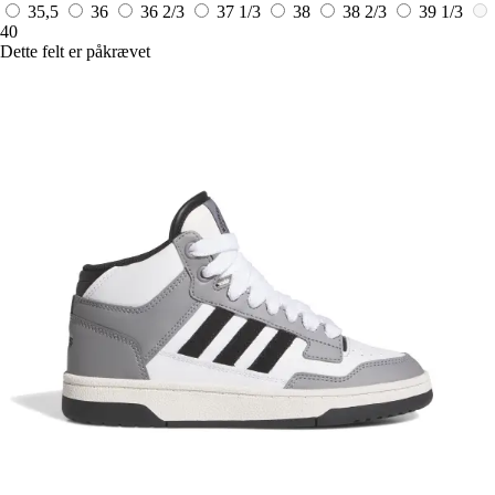
35,5
36
36 2/3
37 1/3
38
38 2/3
39 1/3
40
Dette felt er påkrævet