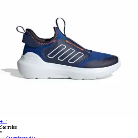
+-2
Størrelse
*