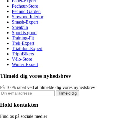
Padel-Expert
Pecheur-Store
Pet and Garden
Slowood Interior
Smash-Expert
Sneak'In
Sport is good
Training-Fit
Trek-Expert
Triathlon-Expert
TripnBikers
Vélo-Store
Winter-Expert
Tilmeld dig vores nyhedsbrev
Få 10 % rabat ved at tilmelde dig vores nyhedsbrev
Tilmeld dig
Hold kontakten
Find os på sociale medier