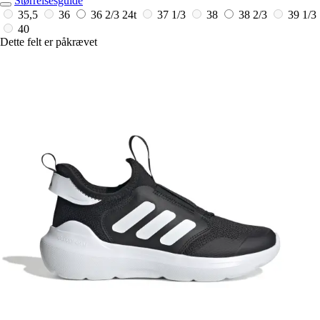
Størrelsesguide
35,5
36
36 2/3
24t
37 1/3
38
38 2/3
39 1/3
40
Dette felt er påkrævet