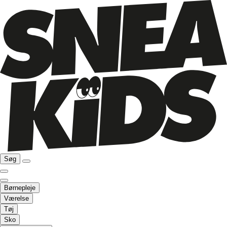
Søg
Børnepleje
Værelse
Tøj
Sko