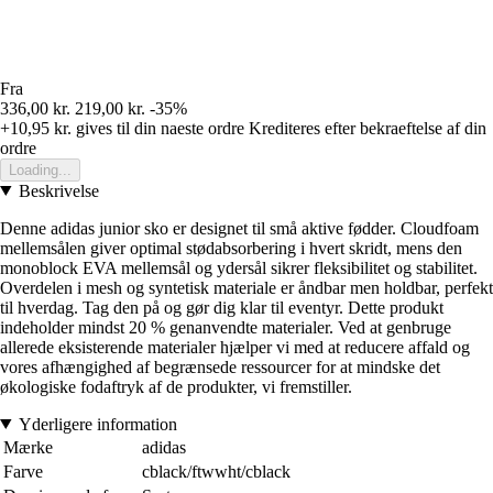
Fra
336,00 kr.
219,00 kr.
-35%
+10,95 kr.
gives til din naeste ordre
Krediteres efter bekraeftelse af din
ordre
Loading...
Beskrivelse
Denne adidas junior sko er designet til små aktive fødder. Cloudfoam
mellemsålen giver optimal stødabsorbering i hvert skridt, mens den
monoblock EVA mellemsål og ydersål sikrer fleksibilitet og stabilitet.
Overdelen i mesh og syntetisk materiale er åndbar men holdbar, perfekt
til hverdag. Tag den på og gør dig klar til eventyr. Dette produkt
indeholder mindst 20 % genanvendte materialer. Ved at genbruge
allerede eksisterende materialer hjælper vi med at reducere affald og
vores afhængighed af begrænsede ressourcer for at mindske det
økologiske fodaftryk af de produkter, vi fremstiller.
Yderligere information
Mærke
adidas
Farve
cblack/ftwwht/cblack