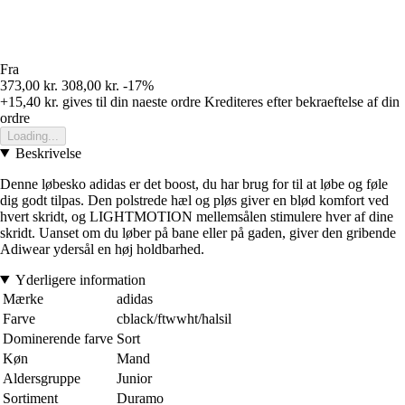
Fra
373,00 kr.
308,00 kr.
-17%
+15,40 kr.
gives til din naeste ordre
Krediteres efter bekraeftelse af din
ordre
Loading...
Beskrivelse
Denne løbesko adidas er det boost, du har brug for til at løbe og føle
dig godt tilpas. Den polstrede hæl og pløs giver en blød komfort ved
hvert skridt, og LIGHTMOTION mellemsålen stimulere hver af dine
skridt. Uanset om du løber på bane eller på gaden, giver den gribende
Adiwear ydersål en høj holdbarhed.
Yderligere information
Mærke
adidas
Farve
cblack/ftwwht/halsil
Dominerende farve
Sort
Køn
Mand
Aldersgruppe
Junior
Sortiment
Duramo