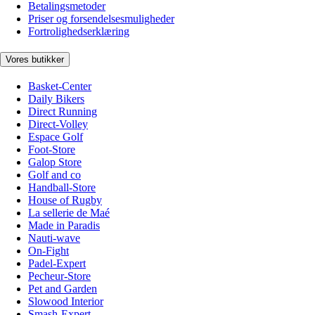
Betalingsmetoder
Priser og forsendelsesmuligheder
Fortrolighedserklæring
Vores butikker
Basket-Center
Daily Bikers
Direct Running
Direct-Volley
Espace Golf
Foot-Store
Galop Store
Golf and co
Handball-Store
House of Rugby
La sellerie de Maé
Made in Paradis
Nauti-wave
On-Fight
Padel-Expert
Pecheur-Store
Pet and Garden
Slowood Interior
Smash-Expert