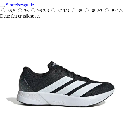
Størrelsesguide
35,5
36
36 2/3
37 1/3
38
38 2/3
39 1/3
Dette felt er påkrævet