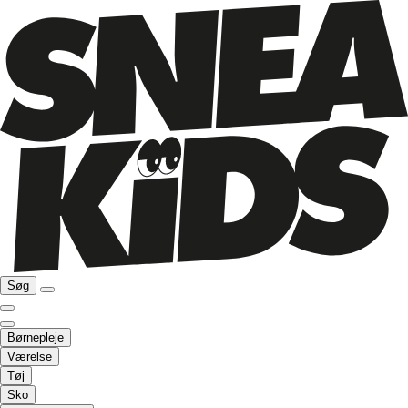
Søg
Børnepleje
Værelse
Tøj
Sko