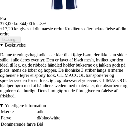
Fra
373,00 kr.
344,00 kr.
-8%
+17,20 kr.
gives til din naeste ordre
Krediteres efter bekraeftelse af din
ordre
Loading...
Beskrivelse
Denne træningsdragt adidas er klar til at følge børn, der ikke kan sidde
stille, i alle deres eventyr. Den er lavet af blødt mesh, hvilket gør den
ideel til leg, og de ribbede håndled holder bukserne og jakken godt på
plads, mens de løber og hopper. De ikoniske 3 striber langs ærmerne
og benene fejrer et sporty look. CLIMACOOL transporterer og
spreder sveden for en frisk, tør, og ubesværet ydeevne. CLIMACOOL
hjælper børn med at håndtere sveden med materialer, der absorberer og
regulerer det hurtigt. Dens hurtigttørrende fibre giver en følelse af
friskhed.
Yderligere information
Mærke
adidas
Farve
dkblue/white
Dominerende farve
Blå