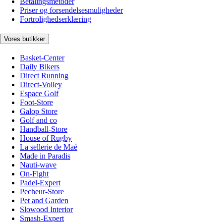
Betalingsmetoder
Priser og forsendelsesmuligheder
Fortrolighedserklæring
Vores butikker
Basket-Center
Daily Bikers
Direct Running
Direct-Volley
Espace Golf
Foot-Store
Galop Store
Golf and co
Handball-Store
House of Rugby
La sellerie de Maé
Made in Paradis
Nauti-wave
On-Fight
Padel-Expert
Pecheur-Store
Pet and Garden
Slowood Interior
Smash-Expert