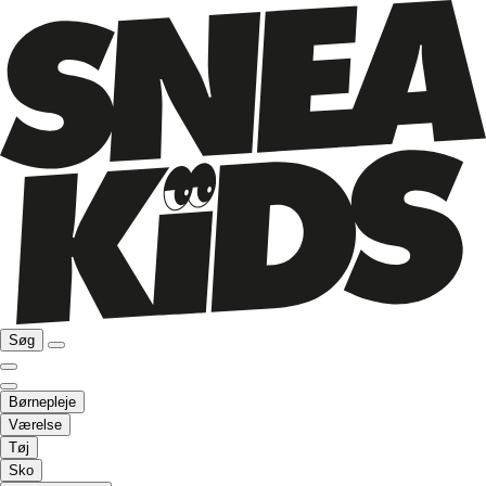
Søg
Børnepleje
Værelse
Tøj
Sko