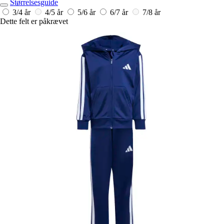
Størrelsesguide
3/4 år
4/5 år
5/6 år
6/7 år
7/8 år
Dette felt er påkrævet