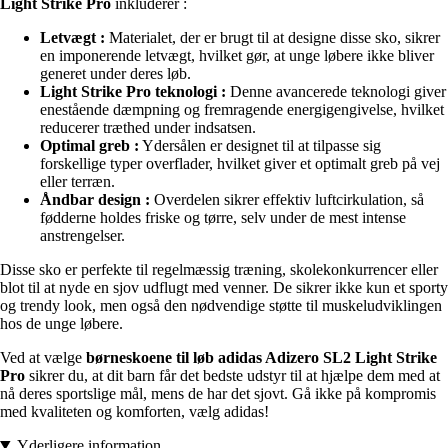
Light Strike Pro
inkluderer :
Letvægt :
Materialet, der er brugt til at designe disse sko, sikrer
en imponerende letvægt, hvilket gør, at unge løbere ikke bliver
generet under deres løb.
Light Strike Pro teknologi :
Denne avancerede teknologi giver
enestående dæmpning og fremragende energigengivelse, hvilket
reducerer træthed under indsatsen.
Optimal greb :
Ydersålen er designet til at tilpasse sig
forskellige typer overflader, hvilket giver et optimalt greb på vej
eller terræn.
Åndbar design :
Overdelen sikrer effektiv luftcirkulation, så
fødderne holdes friske og tørre, selv under de mest intense
anstrengelser.
Disse sko er perfekte til regelmæssig træning, skolekonkurrencer eller
blot til at nyde en sjov udflugt med venner. De sikrer ikke kun et sporty
og trendy look, men også den nødvendige støtte til muskeludviklingen
hos de unge løbere.
Ved at vælge
børneskoene til løb adidas Adizero SL2 Light Strike
Pro
sikrer du, at dit barn får det bedste udstyr til at hjælpe dem med at
nå deres sportslige mål, mens de har det sjovt. Gå ikke på kompromis
med kvaliteten og komforten, vælg adidas!
Yderligere information