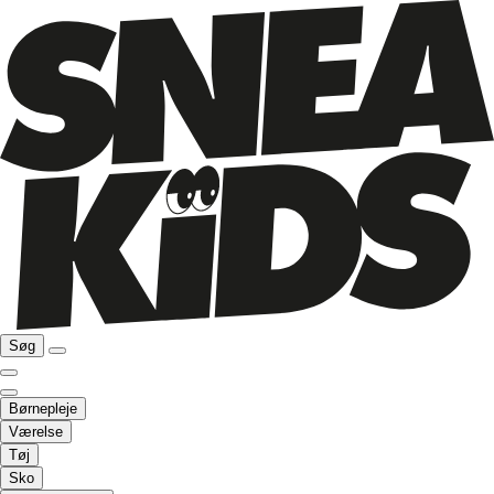
Søg
Børnepleje
Værelse
Tøj
Sko