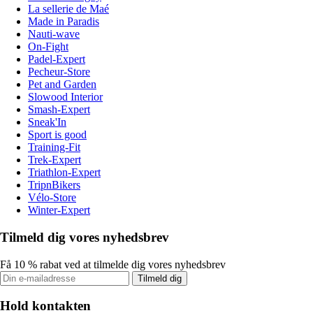
La sellerie de Maé
Made in Paradis
Nauti-wave
On-Fight
Padel-Expert
Pecheur-Store
Pet and Garden
Slowood Interior
Smash-Expert
Sneak'In
Sport is good
Training-Fit
Trek-Expert
Triathlon-Expert
TripnBikers
Vélo-Store
Winter-Expert
Tilmeld dig vores nyhedsbrev
Få 10 % rabat ved at tilmelde dig vores nyhedsbrev
Tilmeld dig
Hold kontakten