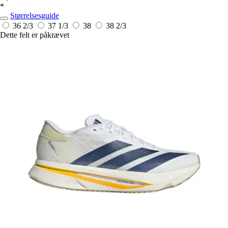
*
Størrelsesguide
36 2/3
37 1/3
38
38 2/3
Dette felt er påkrævet