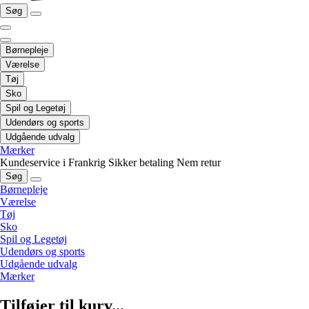
Søg
Børnepleje
Værelse
Tøj
Sko
Spil og Legetøj
Udendørs og sports
Udgående udvalg
Mærker
Kundeservice i Frankrig
Sikker betaling
Nem retur
Søg
Børnepleje
Værelse
Tøj
Sko
Spil og Legetøj
Udendørs og sports
Udgående udvalg
Mærker
Tilføjer til kurv...