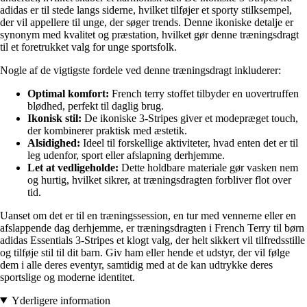
adidas er til stede langs siderne, hvilket tilføjer et sporty stilksempel,
der vil appellere til unge, der søger trends. Denne ikoniske detalje er
synonym med kvalitet og præstation, hvilket gør denne træningsdragt
til et foretrukket valg for unge sportsfolk.
Nogle af de vigtigste fordele ved denne træningsdragt inkluderer:
Optimal komfort:
French terry stoffet tilbyder en uovertruffen
blødhed, perfekt til daglig brug.
Ikonisk stil:
De ikoniske 3-Stripes giver et modepræget touch,
der kombinerer praktisk med æstetik.
Alsidighed:
Ideel til forskellige aktiviteter, hvad enten det er til
leg udenfor, sport eller afslapning derhjemme.
Let at vedligeholde:
Dette holdbare materiale gør vasken nem
og hurtig, hvilket sikrer, at træningsdragten forbliver flot over
tid.
Uanset om det er til en træningssession, en tur med vennerne eller en
afslappende dag derhjemme, er træningsdragten i French Terry til børn
adidas Essentials 3-Stripes et klogt valg, der helt sikkert vil tilfredsstille
og tilføje stil til dit barn. Giv ham eller hende et udstyr, der vil følge
dem i alle deres eventyr, samtidig med at de kan udtrykke deres
sportslige og moderne identitet.
Yderligere information