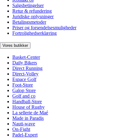
Salgsbetingelser
Retur & refundering
Juridiske oplysninger
Betalingsmetoder
Priser og forsendelsesmuligheder
Fortrolighedserklæring
Vores butikker
Basket-Center
Daily Bikers
Direct Running
Direct-Volley
Espace Golf
Foot-Store
Galop Store
Golf and co
Handball-Store
House of Rugby
La sellerie de Maé
Made in Paradis
Nauti-wave
On-Fight
Padel-Expert