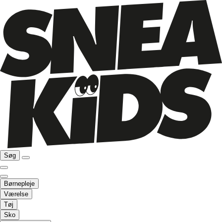
Søg
Børnepleje
Værelse
Tøj
Sko