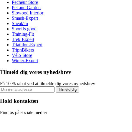
Pecheur-Store
Pet and Garden
Slowood Interior
Smash-Expert
Sneak'In
Sport is good
Training-Fit
Trek-Expert
Triathlon-Expert
TripnBikers
Vélo-Store
Winter-Expert
Tilmeld dig vores nyhedsbrev
Få 10 % rabat ved at tilmelde dig vores nyhedsbrev
Tilmeld dig
Hold kontakten
Find os på sociale medier