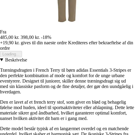
Fra
485,00 kr.
398,00 kr.
-18%
+19,90 kr.
gives til din naeste ordre
Krediteres efter bekraeftelse af din
ordre
Loading...
Beskrivelse
Træningsdragten i French Terry til børn adidas Essentials 3-Stripes er
den perfekte kombination af mode og komfort for de unge urbane
eventyrere. Designet til juniorer, skiller denne træningsdragt sig ud
med sin klassiske pasform og de fine detaljer, der gør den uundgåelig i
hverdagen.
Den er lavet af et french terry stof, som giver en blød og behagelig
følelse mod huden, ideel til sportsaktiviteter eller afslapning. Dette lette
materiale sikrer god åndbarhed, hvilket garanterer optimal komfort,
uanset hvilken aktivitet dit barn er i gang med.
Dette model består typisk af en langærmet overdel og en matchende
underdel, hvilket skaber et harmonisk sæt. De ikoniske 3-Stripes fra