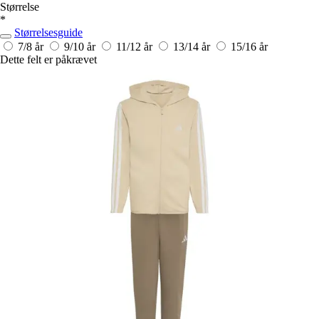
Størrelse
*
Størrelsesguide
7/8 år
9/10 år
11/12 år
13/14 år
15/16 år
Dette felt er påkrævet