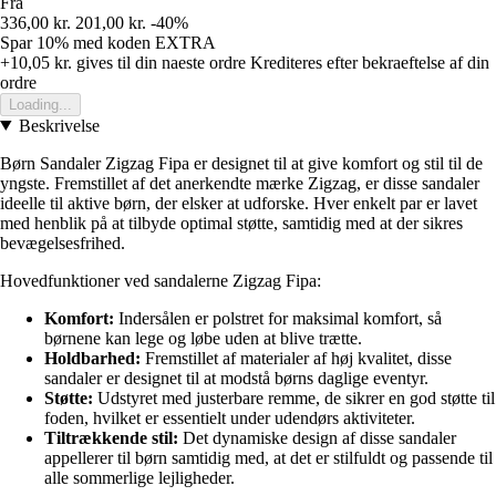
Fra
336,00 kr.
201,00 kr.
-40%
Spar 10%
med koden
EXTRA
+10,05 kr.
gives til din naeste ordre
Krediteres efter bekraeftelse af din
ordre
Loading...
Beskrivelse
Børn Sandaler Zigzag Fipa er designet til at give komfort og stil til de
yngste. Fremstillet af det anerkendte mærke Zigzag, er disse sandaler
ideelle til aktive børn, der elsker at udforske. Hver enkelt par er lavet
med henblik på at tilbyde optimal støtte, samtidig med at der sikres
bevægelsesfrihed.
Hovedfunktioner ved sandalerne Zigzag Fipa:
Komfort:
Indersålen er polstret for maksimal komfort, så
børnene kan lege og løbe uden at blive trætte.
Holdbarhed:
Fremstillet af materialer af høj kvalitet, disse
sandaler er designet til at modstå børns daglige eventyr.
Støtte:
Udstyret med justerbare remme, de sikrer en god støtte til
foden, hvilket er essentielt under udendørs aktiviteter.
Tiltrækkende stil:
Det dynamiske design af disse sandaler
appellerer til børn samtidig med, at det er stilfuldt og passende til
alle sommerlige lejligheder.