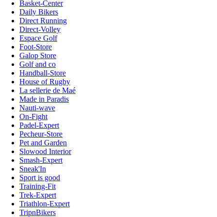
Basket-Center
Daily Bikers
Direct Running
Direct-Volley
Espace Golf
Foot-Store
Galop Store
Golf and co
Handball-Store
House of Rugby
La sellerie de Maé
Made in Paradis
Nauti-wave
On-Fight
Padel-Expert
Pecheur-Store
Pet and Garden
Slowood Interior
Smash-Expert
Sneak'In
Sport is good
Training-Fit
Trek-Expert
Triathlon-Expert
TripnBikers