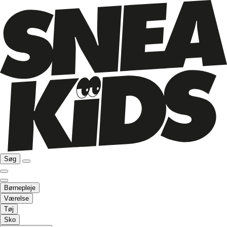
Søg
Børnepleje
Værelse
Tøj
Sko