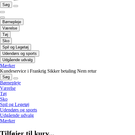
Søg
Børnepleje
Værelse
Tøj
Sko
Spil og Legetøj
Udendørs og sports
Udgående udvalg
Mærker
Kundeservice i Frankrig
Sikker betaling
Nem retur
Søg
Børnepleje
Værelse
Tøj
Sko
Spil og Legetøj
Udendørs og sports
Udgående udvalg
Mærker
Tilføjer til kurv...