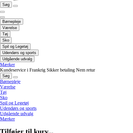
Søg
Børnepleje
Værelse
Tøj
Sko
Spil og Legetøj
Udendørs og sports
Udgående udvalg
Mærker
Kundeservice i Frankrig
Sikker betaling
Nem retur
Søg
Børnepleje
Værelse
Tøj
Sko
Spil og Legetøj
Udendørs og sports
Udgående udvalg
Mærker
Tilføjer til kurv...