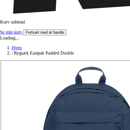
Kurv subtotal
Se min kurv
Fortsæt med at handle
Loading...
Hjem
/
Rygsæk Eastpak Padded Double