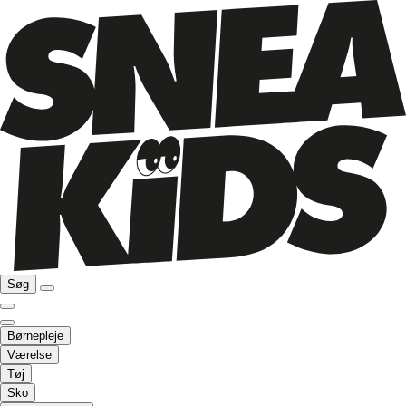
Søg
Børnepleje
Værelse
Tøj
Sko