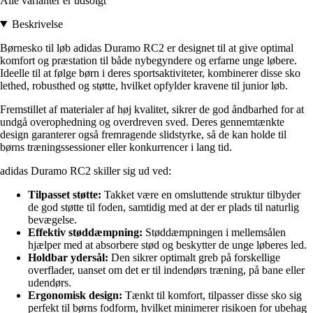
Alle varianter er udsolgt
Beskrivelse
Børnesko til løb adidas Duramo RC2 er designet til at give optimal
komfort og præstation til både nybegyndere og erfarne unge løbere.
Ideelle til at følge børn i deres sportsaktiviteter, kombinerer disse sko
lethed, robusthed og støtte, hvilket opfylder kravene til junior løb.
Fremstillet af materialer af høj kvalitet, sikrer de god åndbarhed for at
undgå overophedning og overdreven sved. Deres gennemtænkte
design garanterer også fremragende slidstyrke, så de kan holde til
børns træningssessioner eller konkurrencer i lang tid.
adidas Duramo RC2 skiller sig ud ved:
Tilpasset støtte:
Takket være en omsluttende struktur tilbyder
de god støtte til foden, samtidig med at der er plads til naturlig
bevægelse.
Effektiv støddæmpning:
Støddæmpningen i mellemsålen
hjælper med at absorbere stød og beskytter de unge løberes led.
Holdbar ydersål:
Den sikrer optimalt greb på forskellige
overflader, uanset om det er til indendørs træning, på bane eller
udendørs.
Ergonomisk design:
Tænkt til komfort, tilpasser disse sko sig
perfekt til børns fodform, hvilket minimerer risikoen for ubehag