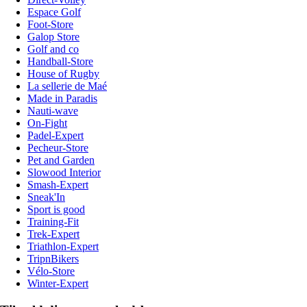
Espace Golf
Foot-Store
Galop Store
Golf and co
Handball-Store
House of Rugby
La sellerie de Maé
Made in Paradis
Nauti-wave
On-Fight
Padel-Expert
Pecheur-Store
Pet and Garden
Slowood Interior
Smash-Expert
Sneak'In
Sport is good
Training-Fit
Trek-Expert
Triathlon-Expert
TripnBikers
Vélo-Store
Winter-Expert